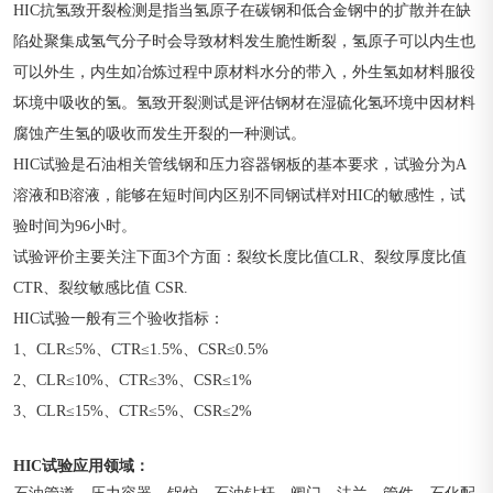
HIC抗氢致开裂检测是指当氢原子在碳钢和低合金钢中的扩散并在缺
陷处聚集成氢气分子时会导致材料发生脆性断裂，氢原子可以内生也
可以外生，内生如冶炼过程中原材料水分的带入，外生氢如材料服役
坏境中吸收的氢。氢致开裂测试是评估钢材在湿硫化氢环境中因材料
腐蚀产生氢的吸收而发生开裂的一种测试。
HIC试验是石油相关管线钢和压力容器钢板的基本要求，试验分为A
溶液和B溶液，能够在短时间内区别不同钢试样对HIC的敏感性，试
验时间为96小时。
试验评价主要关注下面3个方面：裂纹长度比值CLR、裂纹厚度比值
CTR
、
裂纹敏感比值 CSR.
HIC试验一般有三个验收指标：
1、
CLR≤5%、
CTR
≤1.5%、
CSR
≤0.5%
2、
CLR≤10%、
CTR≤3%、CSR≤1%
3、
CLR≤15%、
CTR≤5%、CSR≤2%
HIC试验
：
应用领域