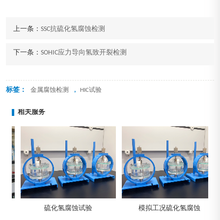
上一条：
SSC抗硫化氢腐蚀检测
下一条：
SOHIC应力导向氢致开裂检测
标签：
,
金属腐蚀检测
HIC试验
相关服务
测
硫化氢腐蚀试验
模拟工况硫化氢腐蚀