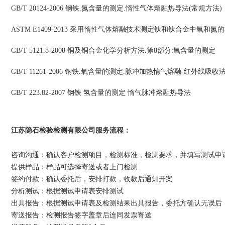
GB/T 20124-2006 钢铁.氮含量的测定.惰性气体熔融热导法(常规方法)
ASTM E1409-2013 采用惰性气体熔融技术测定钛和钛合金中氧和
GB/T 5121.8-2008 铜及铜合金化学分析方法.第8部分:氧含量的测定
GB/T 11261-2006 钢铁.氧含量的测定.脉冲加热惰气熔融-红外线吸收
GB/T 223.82-2007 钢铁 氢含量的测定 惰气脉冲熔融热导法
江苏隐石检验检测有限公司
：
服务流程
咨询沟通：确认客户检测项目，检测标准，检测要求，并填写测试申
提供样品：样品可选择寄送或者上门检测
签约付款：确认委托后，安排打款，收款后通知开案
分析测试：根据测试申请表安排测试
出具报告：根据测试申请表及检测结果出具报告，委托方确认无误后
寄送报告：检测报告签字盖章后连同发票寄送