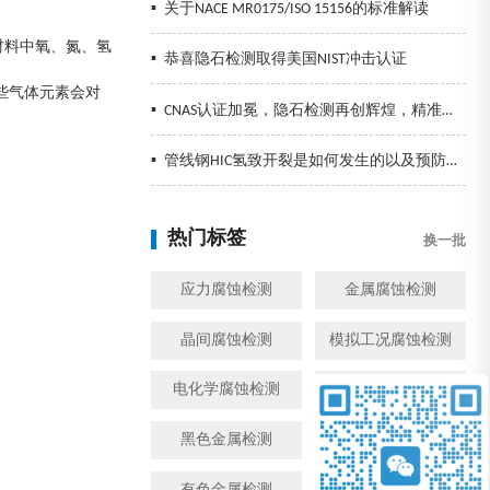
▪
关于NACE MR0175/ISO 15156的标准解读
材料中氧、氮、氢
▪
恭喜隐石检测取得美国NIST冲击认证
些气体元素会对
▪
CNAS认证加冕，隐石检测再创辉煌，精准检测助力企业发展！
▪
管线钢HIC氢致开裂是如何发生的以及预防措施
热门标签
换一批
应力腐蚀检测
金属腐蚀检测
晶间腐蚀检测
模拟工况腐蚀检测
电化学腐蚀检测
盐雾检测
黑色金属检测
金属成分检测