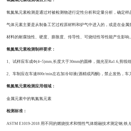
项目介绍
氧氮氢元素检测是通过对被检测物进行定性分析和定量分析，确定样品
气体元素主要是从制备工艺过程原材料和炉气中进入的，或是在金属
材料的耐腐蚀性、硬度、膨胀度、传导性、可烧结性等性能产生影响
氧氮氢元素检测制样要求：
1、试样应车成Φ(4~5)mm,长度大于30mm的圆棒，抛光至Ra1.6,剪线
2、车制应在车速800r/min左右加冷却液(酒精或丙酮)，禁止发热
氧氮氢元素检测
：
应用领域
金属元素中的氧氮氢元素
：
检测标准
ASTM E1019-2018 用不同的燃烧技术和惰性气体熔融技术测定钢,