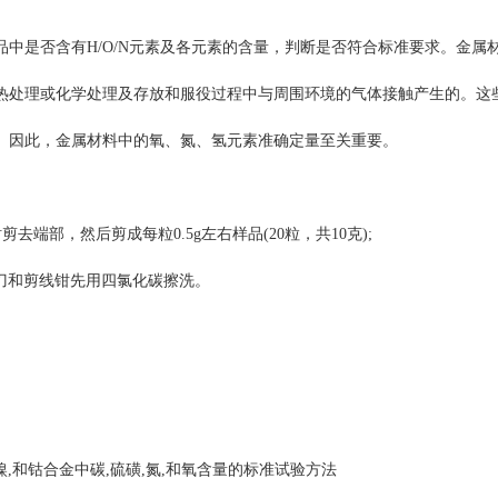
中是否含有H/O/N元素及各元素的含量，判断是否符合标准要求。金属
热处理或化学处理及存放和服役过程中与周围环境的气体接触产生的。这
。因此，金属材料中的氧、氮、氢元素准确定量至关重要。
钳剪去端部，然后剪成每粒0.5g左右样品(20粒，共10克);
，车刀和剪线钳先用四氯化碳擦洗。
铁,镍,和钴合金中碳,硫磺,氮,和氧含量的标准试验方法