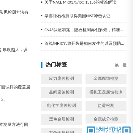
▪
关于NACE MR0175/ISO 15156的标准解读
常见检测方法有
▪
恭喜隐石检测取得美国NIST冲击认证
▪
CNAS认证加冕，隐石检测再创辉煌，精准检测助力企业发展！
▪
管线钢HIC氢致开裂是如何发生的以及预防措施
;厚度越大，误
热门标签
换一批
应力腐蚀检测
金属腐蚀检测
平面试样的覆盖层
晶间腐蚀检测
模拟工况腐蚀检测
r。
电化学腐蚀检测
盐雾检测
黑色金属检测
金属成分检测
度。本测量方法可同