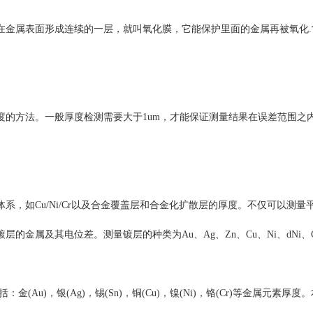
在金属表面形成连续的一层，就叫氧化膜，它能保护里面的金属再被氧化.
的方法。一般厚度检测需要大于1um，才能保证测量结果在误差范围之内
，如Cu/Ni/Cr以及合金覆盖层和合金化扩散层的厚度。不仅可以测量
金属及其电位差。测量镀层的种类为Au、Ag、Zn、Cu、Ni、dNi、C
u)，银(Ag)，锡(Sn)，铜(Cu)，镍(Ni)，铬(Cr)等金属元素厚