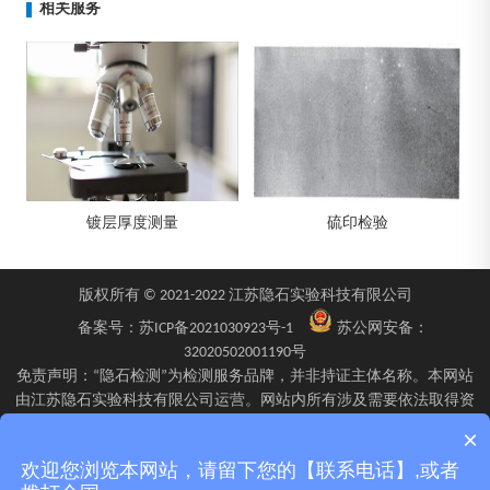
相关服务
层厚度测量
硫印检验
铁素体
版权所有 © 2021-2022 江苏隐石实验科技有限公司
备案号：
苏ICP备2021030923号-1
苏公网安备：
32020502001190号
免责声明：“隐石检测”为检测服务品牌，并非持证主体名称。本网站
由江苏隐石实验科技有限公司运营。网站内所有涉及需要依法取得资
质的检验、检测、校验服务，均由旗下具备相应资质的子公司江苏隐
×
石检验检测有限公司、四川隐石检验检测有限公司、南京隐石安全阀
欢迎您浏览本网站，请留下您的【联系电话】,或者
校验有限公司在资质认定能力范围内具体实施并出具报告。不同检测