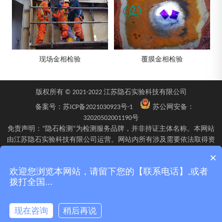
现场金相检验
覆膜金相检验
版权所有 © 2021-2022 江苏隐石实验科技有限公司
备案号：
苏ICP备2021030923号-1
苏公网安备：
32020502001190号
免责声明：“隐石检测”为检测服务品牌，并非持证主体名称。本网站
由江苏隐石实验科技有限公司运营。网站内所有涉及需要依法取得资
质的检验、检测、校验服务，均由旗下具备相应资质的子公司江苏隐
×
石检验检测有限公司、四川隐石检验检测有限公司、南京隐石安全阀
欢迎您浏览本网站，请留下您的【联系电话】,或者
校验有限公司在资质认定能力范围内具体实施并出具报告。不同检测
拨打全国...
项目的资质适用范围、报告标识及出具主体可能不同，具体情况以双
方签订的委托确认文件、资质证书附表及最终出具的检测报告为准。
现在咨询
稍后再说