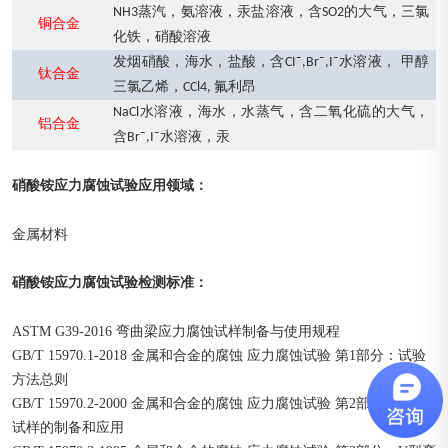
蒸汽，氨溶液，汞盐溶液，含
的大气，三氯
NH
3
SO2
铜合金
化铁，硝酸溶液
发烟硝酸，海水，盐酸，含
水溶液， 甲醇
C
I
¯
,Br
¯
,I
¯
钛合金
三氯乙烯，
氟利昂
CCl4,
水溶液，海水，水蒸气，含二氧化硫的大气，
NaCl
铝合金
含
水溶液，汞
Br
¯
,I
¯
硝酸铵应力腐蚀试验
：
应用领域
金属材料
硝酸铵应力腐蚀试验
：
检测标准
ASTM G39-2016 弯曲梁应力腐蚀试样制备与使用规程
GB/T 15970.1-2018 金属和合金的腐蚀 应力腐蚀试验 第1部分：试验
方法总则
GB/T 15970.2-2000 金属和合金的腐蚀 应力腐蚀试验 第2部分：弯梁
试样的制备和应用