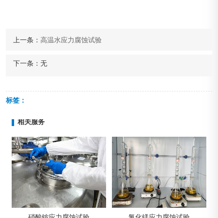
上一条：
高温水应力腐蚀试验
下一条：
无
标签：
相关服务
腐蚀试验
氯化镁应力腐蚀试验
铝合金应力腐蚀