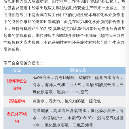
裂现象称为应力腐蚀断裂。由于材料工作环境的日渐恶化,在化工、炼
油设备及管道中经常出现应力腐蚀现象,给安全生产带来严重威胁。应
力腐蚀断裂并不是金属在应力作用下的机械性破坏与在化学介质作用
下的腐蚀性破坏的迭加所造成的，而是在应力和化学介质的联合作用
下，按特有机理产生的断裂;其断裂抗力比单个因素分别作用后再迭加
起来的要低很多。由拉伸应力和腐蚀介质联合作用而引起的低应力脆
性断裂称为应力腐蚀，不论是韧性材料还是脆性材料都可能产生应力
腐蚀断裂。
不同合金腐蚀介质表：
合金
腐蚀介质
溶液，含有硝酸根，碳酸跟，硫化氢水溶液，
NaOH
碳钢和低合
海水，海洋大气和工业大气，硫酸
硝酸混合液，三
-
金钢
氯化铁溶液，湿的
空气
CO- -CO2,
高强度钢
蒸馏水，湿大气，氯化物溶液，硫化氢
高温碱液，高温高压含氧纯水，氯化物水溶液，海
奥氏体不锈
水， 浓缩锅炉水，水蒸气
℃
，湿润空气
湿度
(260
)
(
钢
，硫化氢水溶液，二氯乙烯等
90%)