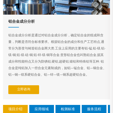
铝合金成分分析
铝合金成分分析是通过对铝合金成分分析，确定铝合金的组成和含
量，判断是否符合标准要求。根据铝合金的成分和生产工艺特点,通
常分为形变与铸造铝合金两大类.工业上应用的主要有铝-锰,铝-镁,铝-
镁-铜,铝-镁-硅-铜,铝-锌-镁-铜等合金.变形铝合金也叫熟铝合金,据其
成分和性能特点又分为防锈铝,硬铝,超硬铝,锻铝和特殊铝等五种. 铝
合金是纯铝加入一些合金元素制成的，如铝—锰合金、铝—铜合金、
铝—铜—镁系硬铝合金、铝—锌—镁—铜系超硬铝合金。
立即咨询
项目介绍
应用领域
检测标准
服务流程