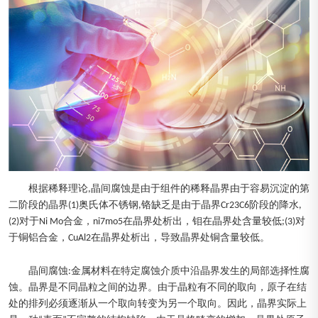
根据稀释理论,晶间腐蚀是由于组件的稀释晶界由于容易沉淀的第
二阶段的晶界(1)奥氏体不锈钢,铬缺乏是由于晶界Cr23C6阶段的降水,
(2)对于Ni Mo合金，ni7mo5在晶界处析出，钼在晶界处含量较低;(3)对
于铜铝合金，CuAl2在晶界处析出，导致晶界处铜含量较低。
晶间腐蚀:金属材料在特定腐蚀介质中沿晶界发生的局部选择性腐
蚀。晶界是不同晶粒之间的边界。由于晶粒有不同的取向，原子在结
处的排列必须逐渐从一个取向转变为另一个取向。因此，晶界实际上