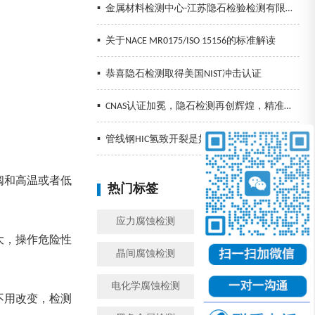
▪
金属材料检测中心-江苏隐石检验检测有限公司
▪
关于NACE MR0175/ISO 15156的标准解读
▪
恭喜隐石检测取得美国NIST冲击认证
▪
CNAS认证加冕，隐石检测再创辉煌，精准检测助力企业发展！
▪
管线钢HIC氢致开裂是如何发生的以及预防措施
阀和高温或者低
热门标签
换一批
应力腐蚀检测
金属腐蚀检测
大，操作危险性
晶间腐蚀检测
模拟工况腐蚀检测
电化学腐蚀检测
盐雾检测
不用改变，检测