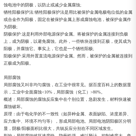
蚀电池中的阴极，以防止或减少金属腐蚀;
牺牲阳极保护法:牺牲阳极保护法是用比被保护金属电极电位低的金属
或合金作为阳极，固定在被保护金属上形成腐蚀电池，被保护金属作
为阴极;
阴极保护:这是利用外部电源保护金属。将被保护的金属连接到负极
上，成为阴极，以避免腐蚀。此外，一些铁块连接到正极，使其成为
阳极，并腐蚀它。事实上，它也是一个牺牲阳极;
阳极保护:采用外置直流电源保护金属。然而，被保护的金属被连接到
正极成为阳极。
局部腐蚀
局部腐蚀又叫非均匀腐蚀，在工业中很常见。据百度百科上的数据显
示，工业中全面腐蚀<10%，局部腐蚀（化工）>80%。
概述：局部腐蚀的腐蚀反应集中在个别位置，急剧发生，材料快速被
腐蚀破坏。
原理：由于电化学的不一致性（如异种金属、表面缺陷、浓度差异、
应力集中、环境不均匀等），形成局部电池。局部电池阴阳极区分明
显，阴极/阳极面积比很大，共轭反应分别在不同区域发生。
影响：局部腐蚀破坏速度快、隐蔽性强、难以预计、控制难度大、危