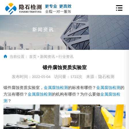
当前位置：
首页
>
新闻资讯
>
行业资讯
锻件腐蚀资质实验室
发布时间：2022-05-04
访问量：1722次
来源：隐石检测
锻件腐蚀资质实验室，
金属腐蚀检测
的标准有哪些？
金属腐蚀检测
的
方法有哪些？
金属腐蚀检测
的机构有哪些？为什么要做
金属腐蚀检
测
？