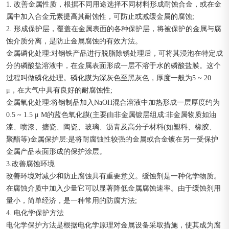
1. 改善金属性质，根据不同用途选择不同材料形成耐蚀合金，或在金
属中加入合金元素提高其耐蚀性，可防止或减缓金属的腐蚀;
2. 形成保护层，覆盖在金属表面的各种保护层，将被保护的金属与腐
蚀介质分离，是防止金属腐蚀的有效方法。
金属磷化处理:对钢铁产品进行脱脂除锈处理后，可将其浸泡在特定成
分的磷酸盐溶液中，在金属表面形成一层不溶于水的磷酸盐膜。这个
过程叫做磷化处理。磷化膜为深灰色至黑灰色，厚度一般为5 ~ 20
μ，在大气中具有良好的耐腐蚀性;
金属氧化处理:将钢制品加入NaOH混合溶液中加热形成一层厚度约为
0.5 ~ 1.5 μ M的蓝色氧化膜(主要由非金属镀层组成:非金属物质如油
漆、喷漆、搪瓷、陶瓷、玻璃、沥青及高分子材料(如塑料、橡胶、
聚酯等)金属保护层:是将耐腐蚀性较强的金属或合金镀在另一受保护
金属产品表面形成的保护涂层。
3.改善腐蚀环境
改善环境对减少和防止腐蚀具有重要意义。缓蚀剂是一种化学物质。
在腐蚀介质中加入少量它可以显著降低金属腐蚀速率。由于缓蚀剂用
量小，简单经济，是一种常用的防腐方法;
4. 电化学保护方法
电化学保护方法是根据电化学原理对金属设备采取措施，使其成为腐