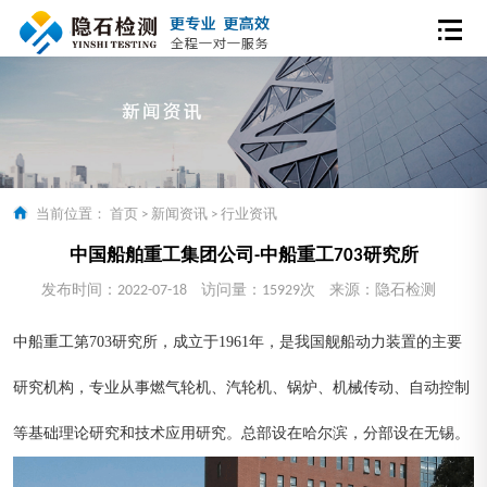
当前位置：
首页
>
新闻资讯
>
行业资讯
中国船舶重工集团公司-中船重工703研究所
发布时间：2022-07-18
访问量：15929次
来源：隐石检测
中船重工第703研究所，成立于1961年，是我国舰船动力装置的主要
研究机构，专业从事燃气轮机、汽轮机、锅炉、机械传动、自动控制
等基础理论研究和技术应用研究。总部设在哈尔滨，分部设在无锡。