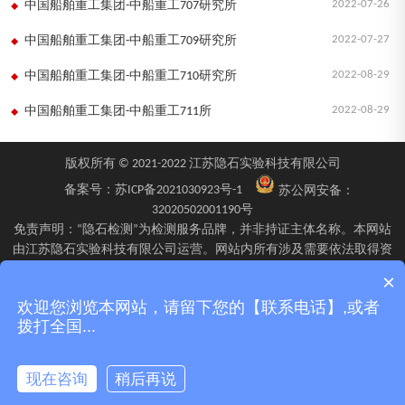
2022-07-26
中国船舶重工集团-中船重工707研究所
2022-07-27
中国船舶重工集团-中船重工709研究所
2022-08-29
中国船舶重工集团-中船重工710研究所
2022-08-29
中国船舶重工集团-中船重工711所
版权所有 © 2021-2022 江苏隐石实验科技有限公司
备案号：
苏ICP备2021030923号-1
苏公网安备：
32020502001190号
免责声明：“隐石检测”为检测服务品牌，并非持证主体名称。本网站
由江苏隐石实验科技有限公司运营。网站内所有涉及需要依法取得资
质的检验、检测、校验服务，均由旗下具备相应资质的子公司江苏隐
×
石检验检测有限公司、四川隐石检验检测有限公司、南京隐石安全阀
欢迎您浏览本网站，请留下您的【联系电话】,或者
校验有限公司在资质认定能力范围内具体实施并出具报告。不同检测
拨打全国...
项目的资质适用范围、报告标识及出具主体可能不同，具体情况以双
方签订的委托确认文件、资质证书附表及最终出具的检测报告为准。
现在咨询
稍后再说