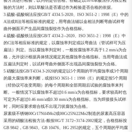
验方法进行检验，以判明是否合格。在确定以10%草酸法作为独立检
验的方法时，则以草酸法是否通过作为检验是否合格的依据。
3.硫酸-硫酸铜法应按GB/T 4334.5-2020、ISO 3651-2：1998（E）中的
A法或B法等相应标准的规定，用弯曲法辅以金相法判断弯曲试样弯
曲外侧面不产生晶间腐蚀裂纹作为合格指标。
4.硫酸-硫酸铁法应按GB/T 4334.2--2020、ISO 3651-2：1998（E）中
的C法等相应标准的规定，以腐蚀率判定或以弯曲法（管试样可为压
扁法）判定。当以腐蚀率判定时，一般按腐蚀率不高于1.2 mm/a为合
格，允许设计根据具体情况规定其他腐蚀率合格指标。当用弯曲法或
压扁法判定时，以试样弯曲外侧面不出现晶间腐蚀裂纹为合格。
5.硝酸法按GB/T4334.3-2020的规定以5个周期的平均腐蚀率或3个周期
的最大腐蚀率来判断，或按ISO 3651-1：1998（E）的规定按5个周期
（经协议可改变周期）的每个周期和全部周期后试验的腐蚀率来判
断。一般情况下以腐蚀率不超过0.6 mm/a为合格指标，要求较高时也
可定为不超过0.46 mm/a或0.30 mm/a为合格指标。当为焊接接头试样
时，同时应要求熔合线不出现刀状腐蚀为合格。
尿素级不锈钢00Cr17Nil4Mo2或00Cr25Ni22Mo2制造的尿素高压容器
采用的硝酸法检验方法-般按HG/T 3172~3174-2002规定，合格指标按
GB 9842，GB 9843、GB 10476、HG 2952的规定，五个周期的平均腐