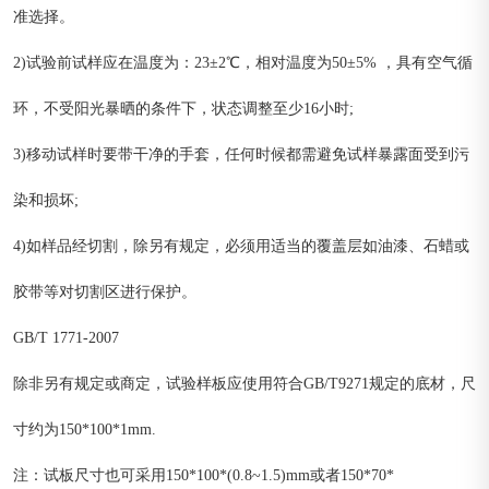
准选择。
2)试验前试样应在温度为：23±2℃，相对温度为50±5% ，具有空气循
环，不受阳光暴晒的条件下，状态调整至少16小时;
3)移动试样时要带干净的手套，任何时候都需避免试样暴露面受到污
染和损坏;
4)如样品经切割，除另有规定，必须用适当的覆盖层如油漆、石蜡或
胶带等对切割区进行保护。
GB/T 1771-2007
除非另有规定或商定，试验样板应使用符合GB/T9271规定的底材，尺
寸约为150*100*1mm.
注：试板尺寸也可采用150*100*(0.8~1.5)mm或者150*70*