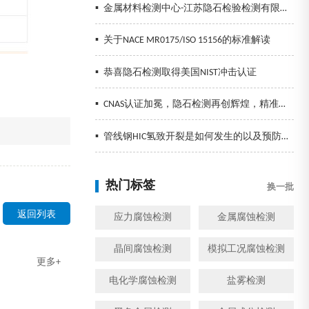
▪
金属材料检测中心-江苏隐石检验检测有限公司
▪
关于NACE MR0175/ISO 15156的标准解读
▪
恭喜隐石检测取得美国NIST冲击认证
▪
CNAS认证加冕，隐石检测再创辉煌，精准检测助力企业发展！
▪
管线钢HIC氢致开裂是如何发生的以及预防措施
热门标签
换一批
返回列表
应力腐蚀检测
金属腐蚀检测
晶间腐蚀检测
模拟工况腐蚀检测
更多+
电化学腐蚀检测
盐雾检测