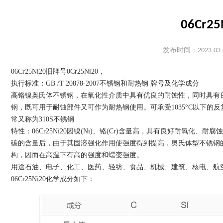
06Cr
发布时间：2023-03-
06Cr25Ni20旧牌号0Cr25Ni20，
执行标准：GB /T 20878-2007不锈钢和耐热钢 牌号及化学成分
高铬镍奥氏体不锈钢，在氧化性介质中具有优良的耐蚀性，同时具有良好
钢，既可用于耐蚀部件又可作为耐热钢使用。可承受1035°C以下
常又称为310S不锈钢
特性：06Cr25Ni20因镍(Ni)、铬(Cr)含量高，具有良好耐
碳的含量后，由于其固溶强化作用使强度得到提高，奥氏体型不锈钢
构，因而在高温下有高的强度和蠕变强度。
用途石油、电子、化工、医药、轻纺、食品、机械、建筑、核电、航
06Cr25Ni20化学成分如下：