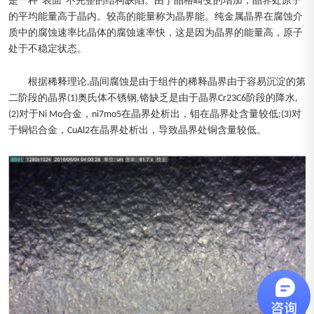
是一种“表面”不完整的结构缺陷。由于晶格畸变的增加，晶界处原子
的平均能量高于晶内。较高的能量称为晶界能。纯金属晶界在腐蚀介
质中的腐蚀速率比晶体的腐蚀速率快，这是因为晶界的能量高，原子
处于不稳定状态。
根据稀释理论,晶间腐蚀是由于组件的稀释晶界由于容易沉淀的第
二阶段的晶界(1)奥氏体不锈钢,铬缺乏是由于晶界Cr23C6阶段的降水,
(2)对于Ni Mo合金，ni7mo5在晶界处析出，钼在晶界处含量较低;(3)对
于铜铝合金，CuAl2在晶界处析出，导致晶界处铜含量较低。