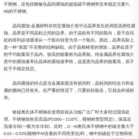
不锈钢，还包括耐敏化晶间腐蚀的超低碳不锈钢和含有稳定元素Ti、
Nb的不锈钢。
晶间腐蚀:金属材料在特定腐蚀介质中沿晶界发生的局部选择性腐
蚀。晶界是不同晶粒之间的边界。由于晶粒有不同的取向，原子在结
处的排列必须逐渐从一个取向转变为另一个取向。因此，晶界实际上
是一种“表面”不完整的结构缺陷。由于晶格畸变的增加，晶界处原子
的平均能量高于晶内。较高的能量称为晶界能。纯金属晶界在腐蚀介
质中的腐蚀速率比晶体的腐蚀速率快，这是因为晶界的能量高，原子
处于不稳定状态。
晶间腐蚀的特点是当金属表面没有损伤时，晶粒间的结合力和金
属的脆响已经丧失。在严重的情况下，只要轻轻敲击，它就会碎成粉
末。
铬镍奥氏体不锈钢在使用前或从冶炼厂出厂时大多经过固溶处
理。不锈钢加热至高温(约1000 ~ 1150°C，视钢材类型而定)，保温后
迅速冷却(一般为水冷却)。此时，Cr - Ni奥氏体不锈钢中的碳含量大于
0.02 ~ 0.03%(随钢中Ni含量的不同而变化)时，钢中的碳处于过饱和状