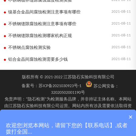
不锈钢临界缝隙腐蚀温度检测实验
2021-08-11
镍基合金晶间腐蚀检测注意事项有哪些
2021-08-11
不锈钢缝隙腐蚀检测注意事项有哪些
2021-08-11
不锈钢缝隙腐蚀检测哪家机构正规
2021-08-11
不锈钢点腐蚀检测实验
2021-08-11
铝合金晶间腐蚀检测需要多少钱
版权所有 © 2021-2022 江苏隐石实验科技有限公司
备案号：
苏ICP备2021030923号-1
苏公网安备：
32020502001190号
免责声明：“隐石检测”为检测服务品牌，并非持证主体名称。本网站
由江苏隐石实验科技有限公司运营。网站内所有涉及需要依法取得资
质的检验、检测、校验服务，均由旗下具备相应资质的子公司江苏隐
×
石检验检测有限公司、四川隐石检验检测有限公司、南京隐石安全阀
欢迎您浏览本网站，请留下您的【联系电话】,或者
校验有限公司在资质认定能力范围内具体实施并出具报告。不同检测
拨打全国...
项目的资质适用范围、报告标识及出具主体可能不同，具体情况以双