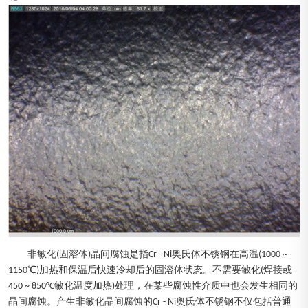
非敏化(固溶体)晶间腐蚀是指Cr - Ni奥氏体不锈钢在高温(1000 ~
1150℃)加热和保温后快速冷却后的固溶体状态。不需要敏化(焊接或
450 ~ 850°C敏化温度加热)处理，在某些腐蚀性介质中也会发生相同的
晶间腐蚀。产生非敏化晶间腐蚀的Cr - Ni奥氏体不锈钢不仅包括普通