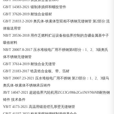
GB/T 14383-2021 锻制承插焊和螺纹管件
GB/T 37620-2019 耐蚀合金锻材
GB/T 21833.2-2020 奥氏体-铁素体型双相不锈钢无缝钢管 第2部分:流
体输送用管
NB/T 20536-2018 用作乏燃料贮运设备核临界控制的含硼金属基中子
吸收材料
NB/T 20007.8-2017 压水堆核电厂用不锈钢第8部分：1、2、3级奥氏
体不锈钢无缝钢管
GB/T 37614-2019 耐蚀合金无缝管
GB/T 21183-2017 锆及锆合金板、带、箔材
NB/T 20007.23-2021 压水堆核电厂用不锈钢 第23部分：1、2、3级马
奥氏体-铁素体不锈钢承压铸件
JB/T 14047-2021 超超临界汽轮机用ZG13Cr9Mo2Co1NiVNbNB耐热钢
铸件 技术条件
YB/T 4173-2021 高温用锻造镗孔厚壁无缝钢管
GB/T 41337-2022 粉末床熔融增材制造镍基合金