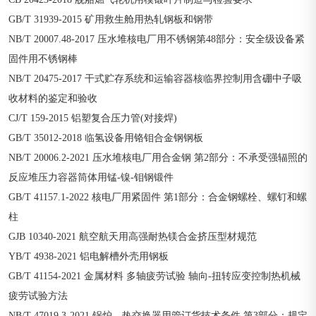
GB/T 31939-2015 矿用救生舱用热轧钢板和钢带
NB/T 20007.48-2017 压水堆核电厂用不锈钢第48部分：安全级设备紧
固件用不锈钢棒
NB/T 20475-2017 干式贮存系统和运输容器核临界控制用含硼中子吸
收材料的鉴定和验收
CJ/T 159-2015 铝塑复合压力管(对接焊)
GB/T 35012-2018 临氢设备用铬钼合金钢钢板
NB/T 20006.2-2021 压水堆核电厂用合金钢 第2部分：不承受强辐照的
反应堆压力容器筒体用锰-镍-钼钢锻件
GB/T 41157.1-2022 核电厂用紧固件 第1部分：合金钢螺栓、螺钉和螺
柱
GJB 10340-2021 航空航天用高强耐热镁合金挤压型材规范
YB/T 4938-2021 铝电解槽外壳用钢板
GB/T 41154-2021 金属材料 多轴疲劳试验 轴向-扭转应变控制热机械
疲劳试验方法
NB/T 47019.3-2021 锅炉、热交换器用管订货技术条件 第3部分：规定