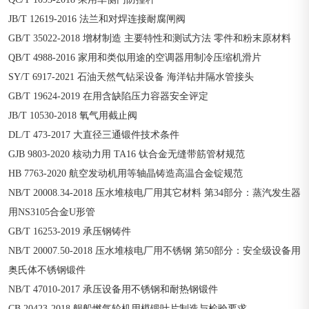
JB/T 12619-2016 法兰和对焊连接耐腐闸阀
GB/T 35022-2018 增材制造 主要特性和测试方法 零件和粉末原材料
QB/T 4988-2016 家用和类似用途的空调器用制冷压缩机滑片
SY/T 6917-2021 石油天然气钻采设备 海洋钻井隔水管接头
GB/T 19624-2019 在用含缺陷压力容器安全评定
JB/T 10530-2018 氧气用截止阀
DL/T 473-2017 大直径三通锻件技术条件
GJB 9803-2020 核动力用 TA16 钛合金无缝带筋管材规范
HB 7763-2020 航空发动机用等轴晶铸造高温合金锭规范
NB/T 20008.34-2018 压水堆核电厂用其它材料 第34部分：蒸汽发生器
用NS3105合金U形管
GB/T 16253-2019 承压钢铸件
NB/T 20007.50-2018 压水堆核电厂用不锈钢 第50部分：安全级设备用
奥氏体不锈钢锻件
NB/T 47010-2017 承压设备用不锈钢和耐热钢锻件
CB 20423-2018 舰船燃气轮机用模锻叶片制造与检验要求