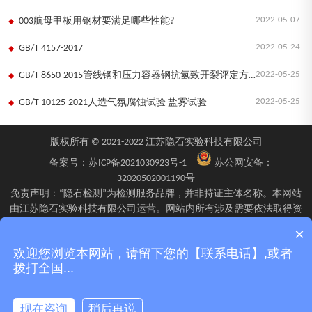
2022-05-07
003航母甲板用钢材要满足哪些性能?
2022-05-24
GB/T 4157-2017
2022-05-25
GB/T 8650-2015管线钢和压力容器钢抗氢致开裂评定方法
2022-05-25
GB/T 10125-2021人造气氛腐蚀试验 盐雾试验
版权所有 © 2021-2022 江苏隐石实验科技有限公司
备案号：
苏ICP备2021030923号-1
苏公网安备：
32020502001190号
免责声明：“隐石检测”为检测服务品牌，并非持证主体名称。本网站
由江苏隐石实验科技有限公司运营。网站内所有涉及需要依法取得资
质的检验、检测、校验服务，均由旗下具备相应资质的子公司江苏隐
×
石检验检测有限公司、四川隐石检验检测有限公司、南京隐石安全阀
欢迎您浏览本网站，请留下您的【联系电话】,或者
校验有限公司在资质认定能力范围内具体实施并出具报告。不同检测
拨打全国...
项目的资质适用范围、报告标识及出具主体可能不同，具体情况以双
方签订的委托确认文件、资质证书附表及最终出具的检测报告为准。
现在咨询
稍后再说