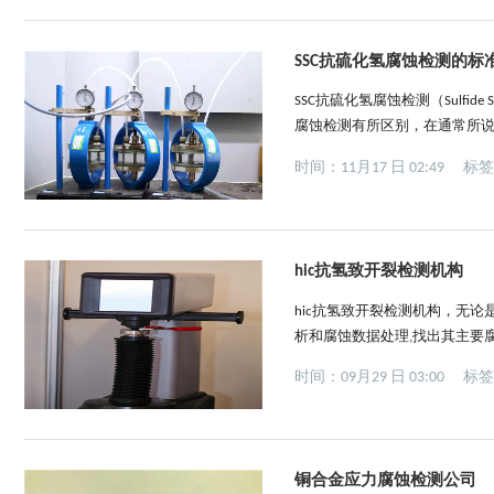
SSC抗硫化氢腐蚀检测的标
SSC抗硫化氢腐蚀检测（Sulfide 
腐蚀检测有所区别，在通常所说
理尚未被完全揭示，很多数学
时间：11月17 日 02:49
标
SSC抗硫化氢腐蚀检测已经在石
hic抗氢致开裂检测机构
hic抗氢致开裂检测机构，无
析和腐蚀数据处理,找出其主要
蚀检测应该做些什么呢？让我
时间：09月29 日 03:00
标
归因于它们的强度、刚度、韧
使用...
铜合金应力腐蚀检测公司