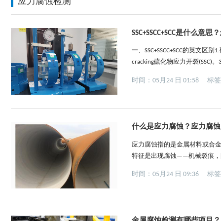
应力腐蚀检测
SSC+SSCC+SCC是什么意
一、SSC+SSCC+SCC的英文区别1.硫化物应
cracking硫化物应力开裂(SSC)。
蚀(SCC)中的一个特殊类型，但
时间：05月24 日 01:58
标
什么是应力腐蚀？应力腐蚀
应力腐蚀指的是金属材料或合
特征是出现腐蚀——机械裂痕
结构快速发展，使金属材料或
时间：05月24 日 09:36
标
该设施是在高压情况下运行，
而，应力腐蚀...
金属腐蚀检测有哪些项目？