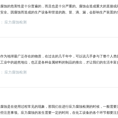
属腐蚀的危害性是十分普遍的，而且也是十分严重的。腐蚀会造成重大的直接或
身安全。因腐蚀而造成的生产设备和管道的跑、冒、滴、漏，会影响生产装置的
因有毒物质的泄漏而污染环境，危及人类健康。今天就为大家详细讲解下应力腐
签：
应力腐蚀检测
属材料，根据零件的应力和接触的化学介质选择耐应力腐蚀的金属材料。2. 也
属作为地球最广泛存在的物质，在过去的几千年中，可以说几乎参与了整个人类
代工业中的超然地位，也正是各种金属材料的制品的推出，才让我们的生活丰富
来看看。由于金属在中只产生应力腐蚀在一定的电极电位范围内,采用外部潜在
签：
应力腐蚀检测
区域,这也是一项措施,防止应力腐蚀。一般采用阴极保护方法。然而，这种保
属腐蚀是在使用过程常见的现象，那我们在进行应力腐蚀检测的时候，一般需要
一些注意事项。应力腐蚀的发生需要一定的时间，在化工设备的各个环节都要注