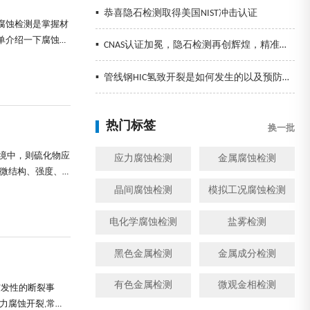
▪
恭喜隐石检测取得美国NIST冲击认证
腐蚀检测是掌握材
单介绍一下腐蚀检
▪
CNAS认证加冕，隐石检测再创辉煌，精准检测助力企业发展！
应性、选择、质量
质、添加剂等对腐蚀
▪
管线钢HIC氢致开裂是如何发生的以及预防措施
热门标签
换一批
环境中，则硫化物应
应力腐蚀检测
金属腐蚀检测
显微结构、强度、
料的抗SCC性能数
晶间腐蚀检测
模拟工况腐蚀检测
电化学腐蚀检测
盐雾检测
黑色金属检测
金属成分检测
有色金属检测
微观金相检测
突发性的断裂事
力腐蚀开裂,常称