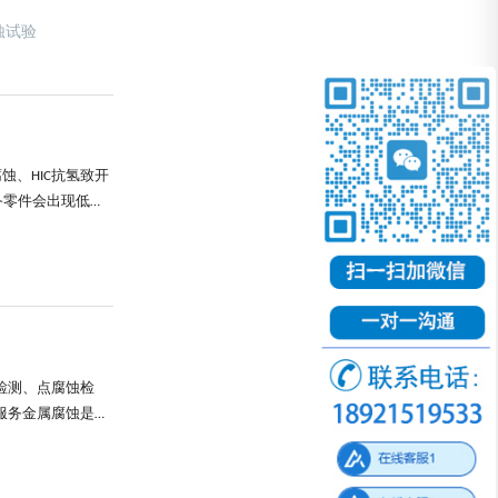
聚,形成高压,造成
蚀试验
性最高...
蚀、HIC抗氢致开
备零件会出现低于
主要成分如氯化物、
.
检测、点腐蚀检
测服务金属腐蚀是指
蚀过程中，金属界
、韧性和其他机械