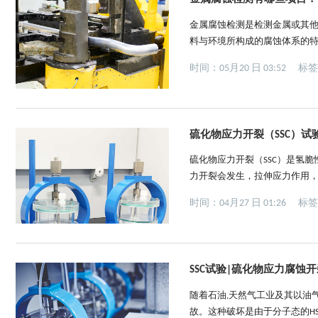
金属腐蚀检测是检测金属或其
料与环境所构成的腐蚀体系的
测的测试目的及检测项目的相关
时间：05月20 日 03:52
标
控制途径和预计采取这些措施后
速...
硫化物应力开裂（SSC）试
硫化物应力开裂（SSC）是氢
力开裂会发生，拉伸应力作用，温
残余应力和外部应力。将施加应
时间：04月27 日 01:26
标
据。GB/T 4157-2017硫
SSC试验|硫化物应力腐蚀
随着石油,天然气工业及其以油
故。这种破坏是由于分子态的H