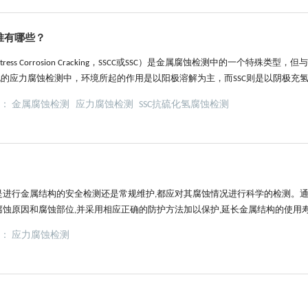
准有哪些？
Stress Corrosion Cracking，SSCC或SSC）是金属腐蚀检测中的一个特殊类
的应力腐蚀检测中，环境所起的作用是以阳极溶解为主，而SSC则是以阴极充氢为
者倾向于这种开裂是由氢导致，并且硫离子或硫化氢对氢向材质内的扩散有一定
签：
金属腐蚀检测
应力腐蚀检测
SSC抗硫化氢腐蚀检测
油管道、压力容器、锅炉、石油钻杆、阀门、...
论是进行金属结构的安全检测还是常规维护,都应对其腐蚀情况进行科学的检测。
腐蚀原因和腐蚀部位,并采用相应正确的防护方法加以保护,延长金属结构的使用
们来看看。尽管近年来聚合物和复合材料的就用越来越多，但金属仍然是重要的
签：
应力腐蚀检测
性和耐高温。不幸的是，金属会受到腐蚀的侵害（贵金属除外，如黄金和铂金，