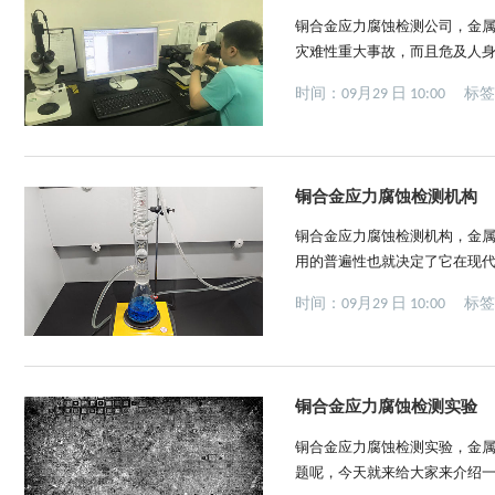
铜合金应力腐蚀检测公司，金
灾难性重大事故，而且危及人
命，增加生产成本，同时还会
时间：09月29 日 10:00
标
防止应力腐蚀的措施合理选择金
KISCC的...
铜合金应力腐蚀检测机构
铜合金应力腐蚀检测机构，金
用的普遍性也就决定了它在现
腐蚀检测应该怎么做呢？让我们
时间：09月29 日 10:00
标
潜力在中远离潜在应力腐蚀敏感
强度钢和其...
铜合金应力腐蚀检测实验
铜合金应力腐蚀检测实验，金
题呢，今天就来给大家来介绍