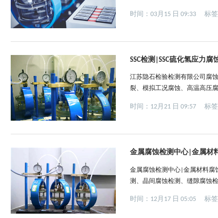
为硫化物应力腐蚀开裂(简称SS
时间：03月15 日 09:33
标
应力集中。硫化物应力腐蚀开裂
SSC检测|SSC硫化氢应力腐
江苏隐石检验检测有限公司腐蚀
裂、模拟工况腐蚀、高温高压腐
材料强度极限的脆性开裂现象，
时间：12月21 日 09:57
标
氢氧化物、硝酸盐和含氧水，分别称
金属腐蚀检测中心|金属材
金属腐蚀检测中心|金属材料腐
测、晶间腐蚀检测、缝隙腐蚀检测
金属与周围环境（介质）之间
时间：12月17 日 05:05
标
面上发生化学或电化学非均相
性...