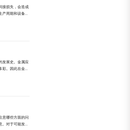
间接损失，会造成
生产周期和设备寿
蚀检测相关内容。
应尽量选用高
的发展史。金属应
多彩。因此在金属
的方法使金属的
护方法不能用于高
注意哪些方面的问
意。对于可能发生