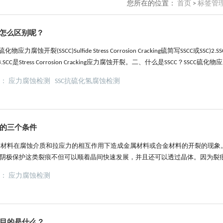
您所在的位置：
首页
>
标签管
思？怎么区别呢？
力腐蚀开裂(SSCC)Sulfide Stress Corrosion Cracking硫简写SSCC或SSC)2.SSC是su
3.SCC是Stress Corrosion Cracking应力腐蚀开裂。二、什么是SSCC？SSCC
与通常所说的应力腐蚀有所区别，SSC的化学源头是H2S气...
签：
应力腐蚀检测
SSC抗硫化氢腐蚀检测
的三个条件
金材料在腐蚀介质和拉应力的相互作用下造成金属材料或合金材料的开裂的现象
，阴极保护这类裂痕不但可以顺着晶间快速发展，并且还可以透过晶体。因为裂
合金材料构造的强度大幅度降低，情况严重时可以使金属材料设施忽然毁坏。镁
签：
应力腐蚀检测
将造成情况严重的事故。微裂痕一经出现，其发展的速度快速，且在毁坏前半段
目的是什么？