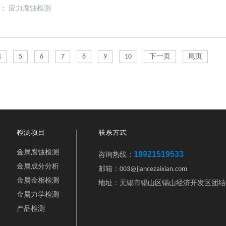
、制造、施工、安装和使用的过程中，必须减少残余应力和附加应力的存在，以
签：
应力腐蚀检测
蚀在一定的电极电位范围内,采用外部潜在的方法使金属的潜力在中远离潜在应
4
5
6
7
8
9
10
下一页
尾页
检测项目
联系方式
金属腐蚀检测
18921519533
咨询热线：
金属成分分析
邮箱：003@jiancezaixian.com
金属金相检测
地址：无锡市锡山区锡山经济开发区团结
金属力学检测
产品检测