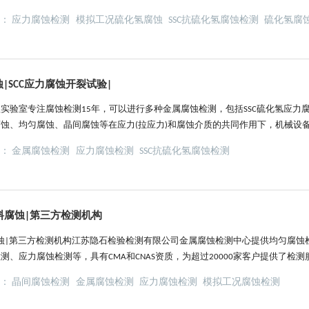
CC)。被钢吸收的氢，在钢中的夹杂物(特别是硫化物夹杂)及菜些显微缺陷部位积
签：
应力腐蚀检测
模拟工况硫化氢腐蚀
SSC抗硫化氢腐蚀检测
硫化氢腐
在常温时比高于或低于常温时更容易发生，大多数研究者认为80℃左右时开裂敏感
蚀|SCC应力腐蚀开裂试验|
实验室专注腐蚀检测15年，可以进行多种金属腐蚀检测，包括SSC硫化氢应力腐
蚀、均匀腐蚀、晶间腐蚀等在应力(拉应力)和腐蚀介质的共同作用下，机械设
导致设备和零件失效。这种现象被称为应力腐蚀开裂(简称SCC)。根据介质的
签：
金属腐蚀检测
应力腐蚀检测
SSC抗硫化氢腐蚀检测
为氯裂(氯脆或氯化物裂)、碱裂(碱脆)、硝酸盐裂(硝酸盐脆)和氧裂(氧脆)等..
料腐蚀|第三方检测机构
蚀|第三方检测机构江苏隐石检验检测有限公司金属腐蚀检测中心提供均匀腐蚀
、应力腐蚀检测等，具有CMA和CNAS资质，为超过20000家客户提供了检
的化学或电化学相互作用造成的损坏或劣化。金属生锈是常见的腐蚀形式。在腐
签：
晶间腐蚀检测
金属腐蚀检测
应力腐蚀检测
模拟工况腐蚀检测
反应，从而使金属进入氧化（离子）状态。这将显著降低金属材料的强度、塑性