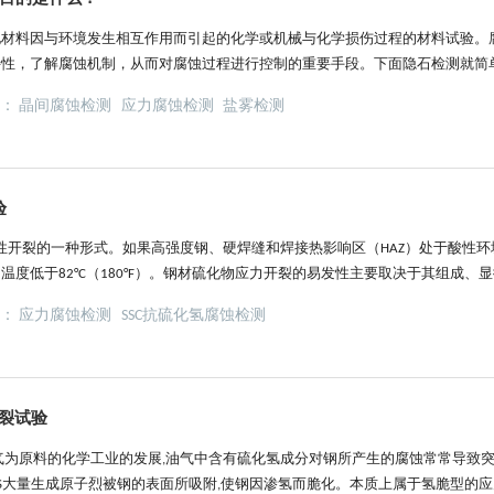
他材料因与环境发生相互作用而引起的化学或机械与化学损伤过程的材料试验。
特性，了解腐蚀机制，从而对腐蚀过程进行控制的重要手段。下面隐石检测就简
内容。一、金属腐蚀检测的测试目的：1.在给定环境中确定各种防蚀措施的适
签：
晶间腐蚀检测
应力腐蚀检测
盐雾检测
构件的服役寿命;2.评价材料的耐蚀性能;3.确定环境的侵蚀性，研究环境中杂
验
脆性开裂的一种形式。如果高强度钢、硬焊缝和焊接热影响区（HAZ）处于酸性
度低于82°C（180°F）。钢材硫化物应力开裂的易发性主要取决于其组成、
力的样品浸泡在含H2S的酸性水溶液环境中，并通过施加适当的增量载荷获得材
签：
应力腐蚀检测
SSC抗硫化氢腐蚀检测
化氢环境中耐硫化物应力开裂和应力腐蚀开裂的实验室试验方法，以及NACE...
开裂试验
气为原料的化学工业的发展,油气中含有硫化氢成分对钢所产生的腐蚀常常导致
S大量生成原子烈被钢的表面所吸附,使钢因渗氢而脆化。本质上属于氢脆型的应