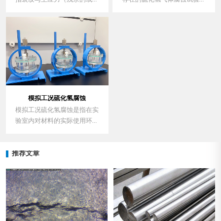
加的）方向垂直呈阶梯状小裂
在一定的温度和相对的湿度的
纹，这种开裂可被归类为由外
环境下对材料或产品进行加速
应力和氢致开裂周围的局部应
腐蚀，重现材料或产品在一定
变引起的硫应力开裂，应力导
时间范围内所遭受的破坏程
向氢致开裂与硫应力开裂和氢
度。用于确定产品在大气环境
致开裂有关，它使已有的氢致
下工作、储存的适应性，特别
开裂裂纹像梯子一样连接起
是接触件与连接件，以及相似
来。
防护层的工艺质量比较，零部
件、电子元件、金属材料、电
模拟工况硫化氢腐蚀
工，电子等产品的防护层以及
模拟工况硫化氢腐蚀是指在实
工业产品的在硫化氢气体中的
验室内对材料的实际使用环境
腐蚀能力。
进行模拟，通过对材料的硫化
氢腐蚀的检测，评定材料对该
推荐文章
环境的耐腐蚀性能。