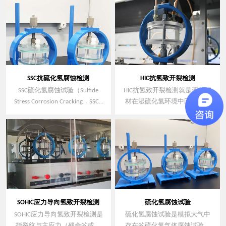
SSC抗硫化氢腐蚀检测
HIC抗氢致开裂检测
SSC硫化氢腐蚀试验（Sulfide
HIC抗氢致开裂检测就是评估钢
Stress Corrosion Cracking，SSCC
材在湿硫化氢环境中因材料腐
或SSC）是应力腐蚀（SCC）中
蚀产生氢的吸收而发生开裂的
的一个特殊类型，但与通常所
一种测试。
说的应力腐蚀有所区别，在通
常所说的应力腐蚀中，环境所
起的作用是以阳极溶解为主，
而SSC则是以阴极充氢为主。
SOHIC应力导向氢致开裂检测
硫化氢腐蚀试验
SOHIC应力导向氢致开裂检测是
硫化氢腐蚀试验是模拟大气中
指裂纹与主应力（残余的或施
存在的硫化氢气体腐蚀试验，