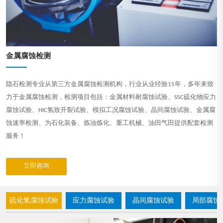
金属腐蚀检测
隐石检测专业从第三方金属腐蚀检测机构，行业从业经验15年，多年来致
力于金属腐蚀检测，检测项目包括：金属材料耐腐蚀试验、SSC硫化物应力
腐蚀试验、HIC氢致开裂试验、模拟工况腐蚀试验、晶间腐蚀试验、金属腐
蚀速率检测、为石化装备、炼油炼化、重工机械、油田气田提供配套检测
服务！
立即咨询
硫化氢腐蚀试验
应力腐蚀试验
晶间腐蚀试验
局部腐蚀