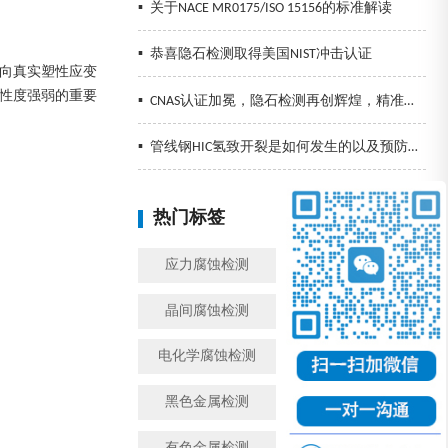
▪
关于NACE MR0175/ISO 15156的标准解读
▪
恭喜隐石检测取得美国NIST冲击认证
向真实塑性应变
性度强弱的重要
▪
CNAS认证加冕，隐石检测再创辉煌，精准检测助力企业发展！
▪
管线钢HIC氢致开裂是如何发生的以及预防措施
热门标签
换一批
应力腐蚀检测
金属腐蚀检测
晶间腐蚀检测
模拟工况腐蚀检测
电化学腐蚀检测
盐雾检测
黑色金属检测
金属成分检测