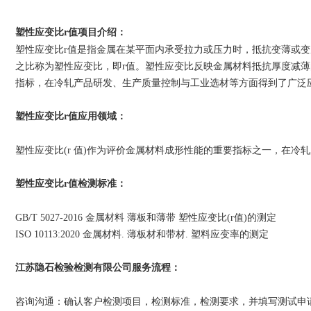
塑性应变比r值
：
项目介绍
塑性应变比r值是指金属在某平面内承受拉力或压力时，抵抗变薄或
之比称为塑性应变比，即r值。塑性应变比反映金属材料抵抗厚度减
指标，在冷轧产品研发、生产质量控制与工业选材等方面得到了广泛
塑性应变比r值
：
应用领域
塑性应变比(r 值)作为评价金属材料成形性能的重要指标之一，在
塑性应变比r值
：
检测标准
GB/T 5027-2016 金属材料 薄板和薄带 塑性应变比(r值)的测定
ISO 10113:2020 金属材料. 薄板材和带材. 塑料应变率的测定
江苏隐石检验检测有限公司
：
服务流程
咨询沟通：确认客户检测项目，检测标准，检测要求，并填写测试申