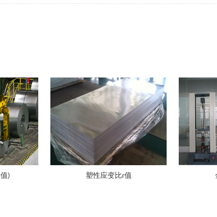
值)
塑性应变比r值