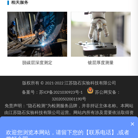
相关服务
脱碳层深度测定
镀层厚度测量
版权所有 © 2021-2022 江苏隐石实验科技有限公司
备案号：
苏ICP备2021030923号-1
苏公网安备：
32020502001190号
免责声明：“隐石检测”为检测服务品牌，并非持证主体名称。本网站
由江苏隐石实验科技有限公司运营。网站内所有涉及需要依法取得资
质的检验、检测、校验服务，均由旗下具备相应资质的子公司江苏隐
×
石检验检测有限公司、四川隐石检验检测有限公司、南京隐石安全阀
欢迎您浏览本网站，请留下您的【联系电话】,或者
校验有限公司在资质认定能力范围内具体实施并出具报告。不同检测