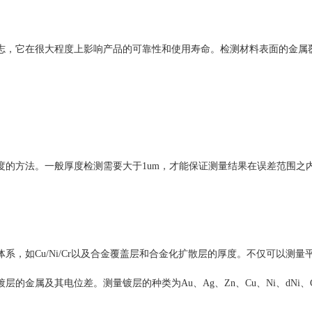
志，它在很大程度上影响产品的可靠性和使用寿命。检测材料表面的金属
的方法。一般厚度检测需要大于1um，才能保证测量结果在误差范围之内
，如Cu/Ni/Cr以及合金覆盖层和合金化扩散层的厚度。不仅可以测量
金属及其电位差。测量镀层的种类为Au、Ag、Zn、Cu、Ni、dNi、C