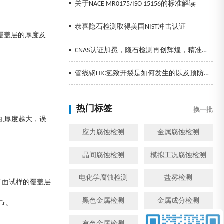
▪
关于NACE MR0175/ISO 15156的标准解读
▪
恭喜隐石检测取得美国NIST冲击认证
覆盖层的厚度及
▪
CNAS认证加冕，隐石检测再创辉煌，精准检测助力企业发展！
▪
管线钢HIC氢致开裂是如何发生的以及预防措施
热门标签
换一批
;厚度越大，误
应力腐蚀检测
金属腐蚀检测
晶间腐蚀检测
模拟工况腐蚀检测
电化学腐蚀检测
盐雾检测
平面试样的覆盖层
黑色金属检测
金属成分检测
r。