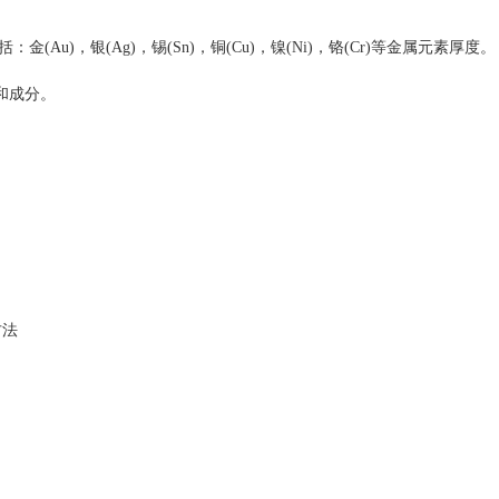
)，银(Ag)，锡(Sn)，铜(Cu)，镍(Ni)，铬(Cr)等金属元素厚度。
和成分。
方法