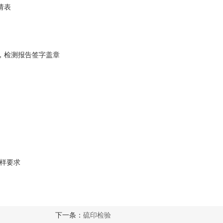
请表
，检测报告签字盖章
制样要求
下一条：
硫印检验