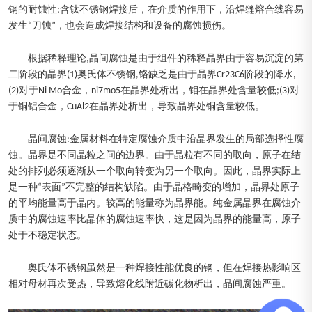
钢的耐蚀性;含钛不锈钢焊接后，在介质的作用下，沿焊缝熔合线容易
发生“刀蚀”，也会造成焊接结构和设备的腐蚀损伤。
根据稀释理论,晶间腐蚀是由于组件的稀释晶界由于容易沉淀的第
二阶段的晶界(1)奥氏体不锈钢,铬缺乏是由于晶界Cr23C6阶段的降水,
(2)对于Ni Mo合金，ni7mo5在晶界处析出，钼在晶界处含量较低;(3)对
于铜铝合金，CuAl2在晶界处析出，导致晶界处铜含量较低。
晶间腐蚀:金属材料在特定腐蚀介质中沿晶界发生的局部选择性腐
蚀。晶界是不同晶粒之间的边界。由于晶粒有不同的取向，原子在结
处的排列必须逐渐从一个取向转变为另一个取向。因此，晶界实际上
是一种“表面”不完整的结构缺陷。由于晶格畸变的增加，晶界处原子
的平均能量高于晶内。较高的能量称为晶界能。纯金属晶界在腐蚀介
质中的腐蚀速率比晶体的腐蚀速率快，这是因为晶界的能量高，原子
处于不稳定状态。
奥氏体不锈钢虽然是一种焊接性能优良的钢，但在焊接热影响区
相对母材再次受热，导致熔化线附近碳化物析出，晶间腐蚀严重。