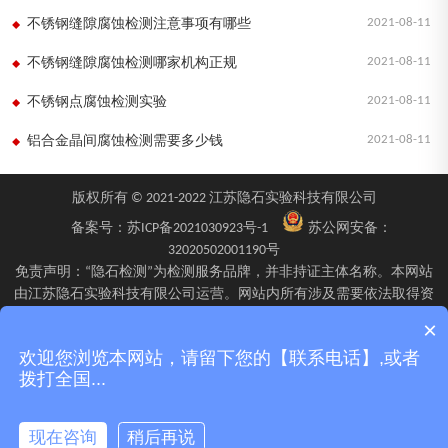
2021-08-11
不锈钢缝隙腐蚀检测注意事项有哪些
2021-08-11
不锈钢缝隙腐蚀检测哪家机构正规
2021-08-11
不锈钢点腐蚀检测实验
2021-08-11
铝合金晶间腐蚀检测需要多少钱
版权所有 © 2021-2022 江苏隐石实验科技有限公司
备案号：
苏ICP备2021030923号-1
苏公网安备：
32020502001190号
免责声明：“隐石检测”为检测服务品牌，并非持证主体名称。本网站
由江苏隐石实验科技有限公司运营。网站内所有涉及需要依法取得资
质的检验、检测、校验服务，均由旗下具备相应资质的子公司江苏隐
×
石检验检测有限公司、四川隐石检验检测有限公司、南京隐石安全阀
欢迎您浏览本网站，请留下您的【联系电话】,或者
校验有限公司在资质认定能力范围内具体实施并出具报告。不同检测
拨打全国...
项目的资质适用范围、报告标识及出具主体可能不同，具体情况以双
方签订的委托确认文件、资质证书附表及最终出具的检测报告为准。
现在咨询
稍后再说