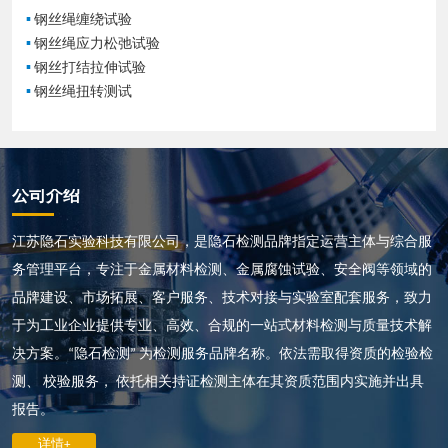
▪
钢丝绳缠绕试验
▪
钢丝绳应力松弛试验
▪
钢丝打结拉伸试验
▪
钢丝绳扭转测试
公司介绍
江苏隐石实验科技有限公司，是隐石检测品牌指定运营主体与综合服
务管理平台，专注于金属材料检测、金属腐蚀试验、安全阀等领域的
品牌建设、市场拓展、客户服务、技术对接与实验室配套服务，致力
于为工业企业提供专业、高效、合规的一站式材料检测与质量技术解
决方案。“隐石检测” 为检测服务品牌名称。依法需取得资质的检验检
测、 校验服务， 依托相关持证检测主体在其资质范围内实施并出具
报告。
详情+