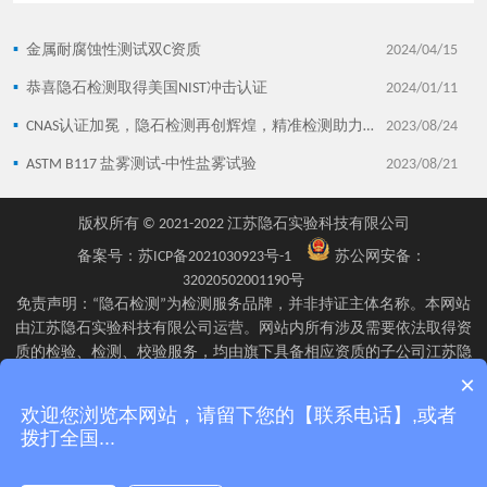
▪
金属耐腐蚀性测试双C资质
2024/04/15
▪
恭喜隐石检测取得美国NIST冲击认证
2024/01/11
▪
CNAS认证加冕，隐石检测再创辉煌，精准检测助力企业发展！
2023/08/24
▪
ASTM B117 盐雾测试-中性盐雾试验
2023/08/21
版权所有 © 2021-2022 江苏隐石实验科技有限公司
备案号：
苏ICP备2021030923号-1
苏公网安备：
32020502001190号
免责声明：“隐石检测”为检测服务品牌，并非持证主体名称。本网站
由江苏隐石实验科技有限公司运营。网站内所有涉及需要依法取得资
质的检验、检测、校验服务，均由旗下具备相应资质的子公司江苏隐
石检验检测有限公司、四川隐石检验检测有限公司、南京隐石安全阀
×
校验有限公司在资质认定能力范围内具体实施并出具报告。不同检测
欢迎您浏览本网站，请留下您的【联系电话】,或者
项目的资质适用范围、报告标识及出具主体可能不同，具体情况以双
拨打全国...
方签订的委托确认文件、资质证书附表及最终出具的检测报告为准。