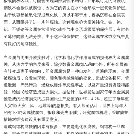
极或阴极区域，可能会出现局部腐蚀不均匀，并形成可见的腐蚀坑。
钢铁不会很快被腐蚀，因为它的表面在水中会形成一层氧化保护层。
由于铁容易被氧化形成氧化铁，所以不溶于水，容易沉积在金属表
面，从而阻碍了进一步的腐蚀。这种现象称为腐蚀钝化。锆、铬、
铝、不锈钢等金属在常温的水或空气中会形成很薄的保护层，有时甚
至薄得肉眼无法分辨。由于这种薄保护层，这些金属在水或空气中具
有良好的耐腐蚀性。
当金属与周围介质接触时，化学和电化学作用造成的损伤称为金属腐
蚀。从热力学的角度来看，除少数贵金属(如Au和PT)外，所有金属都
有转变成离子的倾向，即金属腐蚀是一种自发的、普遍的现象。金属
被腐蚀后，会发生形状、颜色和机械性能的变化，造成设备损坏、管
道泄漏、产品污染、燃烧或爆炸等恶性事故，以及严重浪费资源和能
源，给国民经济造成巨大损失。据估计，世界发达国家每年因金属腐
蚀造成的经济损失约占其国民生产总值的3.5% ~ 4.2%，超过了每年重
大灾害(火灾、风、地震等)的总损失。有人甚至估计，世界上每年大
约有1亿吨金属被腐蚀、报废和丢失!因此，研究腐蚀机理，采取防护
措施对经济建设具有重要意义。
造成钢结构腐蚀的因素有很多，主要是电化学腐蚀。钢结构一旦腐
蚀，就会变得越来越严重。这样，构件的横截面积就会减少，承载力