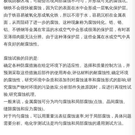
极或阴极区域，可能会出现局部腐蚀不均匀，并形成可见的腐蚀坑。
钢铁不会很快被腐蚀，因为它的表面在水中会形成一层氧化保护层。
由于铁容易被氧化形成氧化铁，所以不溶于水，容易沉积在金属表
面，从而阻碍了进一步的腐蚀。这种现象称为腐蚀钝化。锆、铬、
铝、不锈钢等金属在常温的水或空气中会形成很薄的保护层，有时甚
至薄得肉眼无法分辨。由于这种薄保护层，这些金属在水或空气中具
有良好的耐腐蚀性。
腐蚀试验的目的是:
确定各种防腐措施在给定环境下的适应性、选择和质量控制方法，并
预测采取这些措施后部件的使用寿命;评估材料的耐腐蚀性;确定环境
的腐蚀性，研究环境中杂质和添加剂对腐蚀速率和腐蚀形式的影响;研
究腐蚀产物对环境的污染效应;分析部件失效原因时，应进行再现性试
验;研究腐蚀机理。
一般来说，金属腐蚀可分为均匀腐蚀和局部腐蚀(点蚀、晶间腐蚀、
缝隙腐蚀和应力腐蚀)。
对于均匀腐蚀，可以用重量法表征腐蚀速率;对于局部腐蚀，具体问题
需要分析。电化学测试法是均匀腐蚀和局部腐蚀的通用测试方法。