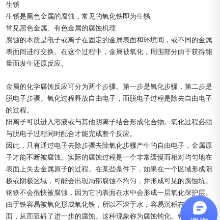
生锈
生锈是黑色金属的腐蚀，常见的氧化铁即为生锈
常见黑色金属、有色金属的腐蚀机理
腐蚀的本质是电子或离子在固定的金属表面和环境间，或不同的金属
表面间进行交换。在这个过程中，金属被氧化，周围部分由于获得能
量而发生还原反应。
金属的化学腐蚀反应可分为两个步骤。第一步是氧化步骤，第二步是
脱电子步骤。氧化过程释放自由电子，而脱电子过程是除去自由电子
的过程。
阳离子可以进入溶液或与其他阴离子结合形成化合物。氧化过程必须
与脱电子过程同时配合才能完成整个反应。
因此，只有通过电子去除步骤去除氧化步骤产生的自由电子，金属原
子才能不断被腐蚀。实际的腐蚀过程是一个非常缓慢而相对均匀地在
表面上失去金属原子的过程。在某些条件下，如果在一个区域形成阳
极或阴极区域，可能会出现局部腐蚀不均匀，并形成可见的腐蚀坑。
钢铁不会很快被腐蚀，因为它的表面在水中会形成一层氧化保护层。
由于铁容易被氧化形成氧化铁，所以不溶于水，容易沉积在金属表
面，从而阻碍了进一步的腐蚀。这种现象称为腐蚀钝化。锆、铬、