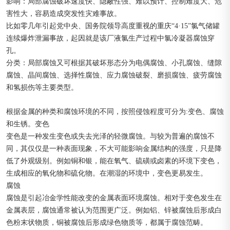
影响：局部腐蚀破坏速度快、隐蔽性强、难以预计、控制难度大、危
害性大，容易造成突发性灾难事故。
比如零几年引起党中央、国务院领导高度重视的重庆“4·15”氯气储罐
连续爆炸泄漏事故，起因就是该厂液氯生产过程中氯冷凝器腐蚀穿
孔。
分类：局部腐蚀又可根据其破坏形态分为电偶腐蚀、小孔腐蚀、缝隙
腐蚀、晶间腐蚀、选择性腐蚀、应力腐蚀破裂、磨损腐蚀、疲劳腐蚀
和氢损伤等主要类型。
根据金属的种类和腐蚀环境的不同，按照侵蚀程度可分为:变色、腐蚀
和生锈。变色
变色是一种发生变色或失去光泽的轻微腐蚀。与较为普遍的腐蚀不
同，其仅仅是一种表面现象，不大可能影响金属结构的强度，只是降
低了外观级别。例如铜和银，能在氧气、硫磺或卤素的环境下变色，
生成相应的氧化物和硫化物。在潮湿的环境中，变色更易发生。
腐蚀
腐蚀是引起冶金学性能改变的金属表面环境腐蚀。相对于变色发生在
金属表层，腐蚀通常被认为范围更广泛。例如铝、锌被腐蚀后形成白
色粉末状物质，铜被腐蚀后形成绿色物质等，都属于腐蚀范畴。