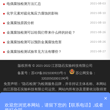
2021-08-03
电偶腐蚀检测方法汇总
2021-08-10
化学元素对硫化氢应力腐蚀的影响
2021-08-10
金属腐蚀原因分析
2021-08-26
金属腐蚀检测可以给我们带来什么样的好处？
2021-08-26
金属腐蚀检测可以预防金属腐蚀危害
2021-08-27
金属腐蚀检测试验常见方法有哪些？
版权所有 © 2021-2022 江苏隐石实验科技有限公司
备案号：
苏ICP备2021030923号-1
苏公网安备：
32020502001190号
免责声明：“隐石检测”为检测服务品牌，并非持证主体名称。本网站
由江苏隐石实验科技有限公司运营。网站内所有涉及需要依法取得资
质的检验、检测、校验服务，均由旗下具备相应资质的子公司江苏隐
×
石检验检测有限公司、四川隐石检验检测有限公司、南京隐石安全阀
欢迎您浏览本网站，请留下您的【联系电话】,或者
校验有限公司在资质认定能力范围内具体实施并出具报告。不同检测