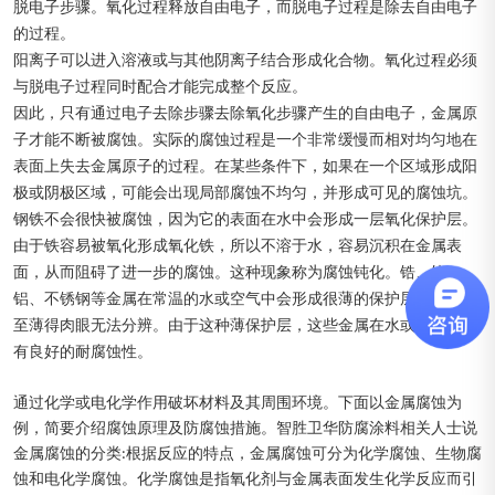
脱电子步骤。氧化过程释放自由电子，而脱电子过程是除去自由电子
的过程。
阳离子可以进入溶液或与其他阴离子结合形成化合物。氧化过程必须
与脱电子过程同时配合才能完成整个反应。
因此，只有通过电子去除步骤去除氧化步骤产生的自由电子，金属原
子才能不断被腐蚀。实际的腐蚀过程是一个非常缓慢而相对均匀地在
表面上失去金属原子的过程。在某些条件下，如果在一个区域形成阳
极或阴极区域，可能会出现局部腐蚀不均匀，并形成可见的腐蚀坑。
钢铁不会很快被腐蚀，因为它的表面在水中会形成一层氧化保护层。
由于铁容易被氧化形成氧化铁，所以不溶于水，容易沉积在金属表
面，从而阻碍了进一步的腐蚀。这种现象称为腐蚀钝化。锆、铬、
铝、不锈钢等金属在常温的水或空气中会形成很薄的保护层，有时甚
至薄得肉眼无法分辨。由于这种薄保护层，这些金属在水或空气中具
有良好的耐腐蚀性。
通过化学或电化学作用破坏材料及其周围环境。下面以金属腐蚀为
例，简要介绍腐蚀原理及防腐蚀措施。智胜卫华防腐涂料相关人士说
金属腐蚀的分类:根据反应的特点，金属腐蚀可分为化学腐蚀、生物腐
蚀和电化学腐蚀。化学腐蚀是指氧化剂与金属表面发生化学反应而引