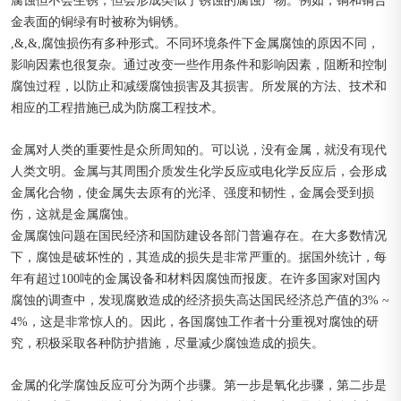
腐蚀但不会生锈，但会形成类似于锈蚀的腐蚀产物。例如，铜和铜合
金表面的铜绿有时被称为铜锈。
,&,&,腐蚀损伤有多种形式。不同环境条件下金属腐蚀的原因不同，
影响因素也很复杂。通过改变一些作用条件和影响因素，阻断和控制
腐蚀过程，以防止和减缓腐蚀损害及其损害。所发展的方法、技术和
相应的工程措施已成为防腐工程技术。
金属对人类的重要性是众所周知的。可以说，没有金属，就没有现代
人类文明。金属与其周围介质发生化学反应或电化学反应后，会形成
金属化合物，使金属失去原有的光泽、强度和韧性，金属会受到损
伤，这就是金属腐蚀。
金属腐蚀问题在国民经济和国防建设各部门普遍存在。在大多数情况
下，腐蚀是破坏性的，其造成的损失是非常严重的。据国外统计，每
年有超过100吨的金属设备和材料因腐蚀而报废。在许多国家对国内
腐蚀的调查中，发现腐败造成的经济损失高达国民经济总产值的3% ~
4%，这是非常惊人的。因此，各国腐蚀工作者十分重视对腐蚀的研
究，积极采取各种防护措施，尽量减少腐蚀造成的损失。
金属的化学腐蚀反应可分为两个步骤。第一步是氧化步骤，第二步是