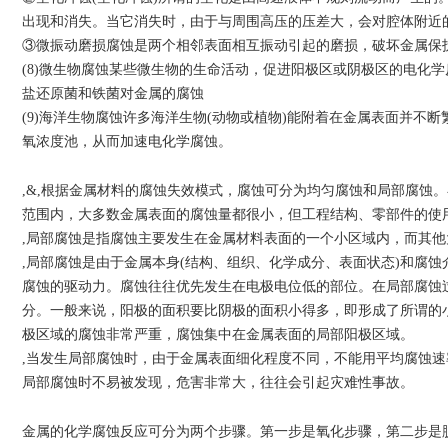
出现和消失。当它消失时，由于与周围高压的压差大，会对腔体附近
③微振动磨损腐蚀是两个相邻表面相互振动引起的磨损，破坏金属保
(8)微生物腐蚀某些微生物的生命活动，促进阳极区或阴极区的电化
盐还原菌和铁菌对金属的腐蚀
(9)海洋生物腐蚀许多海洋生物(动物或植物)能附着在金属表面并
氧浓度池，从而加速电化学腐蚀。
,&,根据金属材料的腐蚀失效模式，腐蚀可分为均匀腐蚀和局部腐蚀
范围内，大多数金属表面的腐蚀量都很小，但工程结构、零部件的使
,局部腐蚀是指腐蚀主要发生在金属材料表面的一个小区域内，而其
,局部腐蚀是由于金属本身(结构、组织、化学成分、表面状态)和腐
腐蚀的驱动力。腐蚀往往优先发生在电极电位低的部位。在局部腐蚀
分。一般来说，阳极的面积要比阴极的面积小得多，即形成了所谓的
极区域的腐蚀非常严重，腐蚀集中在金属表面的局部阳极区域。
,当发生局部腐蚀时，由于金属表面细化程度不同，不能用平均腐蚀
局部腐蚀时不易被发现，危害非常大，往往会引起灾难性事故。
金属的化学腐蚀反应可分为两个步骤。第一步是氧化步骤，第二步是