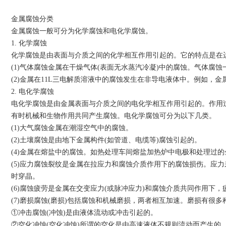
金属腐蚀分类
金属腐蚀一般可分为化学腐蚀和电化学腐蚀。
1. 化学腐蚀
化学腐蚀是由表面与介质之间的化学相互作用引起的。它的特点是在
(1)气体腐蚀金属在干燥气体(表面无水蒸汽冷凝)中的腐蚀。气体
(2)金属在11L三电解质溶液中的腐蚀发生在非导电液体中。例如，金
2. 电化学腐蚀
电化学腐蚀是由金属表面与介质之间的电化学相互作用引起的。作用
有时机械和生物作用共同产生腐蚀。电化学腐蚀可分为以下几类。
(1)大气腐蚀金属在潮湿空气中的腐蚀。
(2)土壤腐蚀是由地下金属构件(如管道、电缆等)腐蚀引起的。
(4)金属在熔盐中的腐蚀。如热处理车间熔盐加热炉中电极和处理过
(5)应力腐蚀裂纹是金属在拉应力和腐蚀介质作用下的腐蚀损伤。应
时穿晶。
(6)腐蚀疲劳是金属在交变应力(或脉冲应力)和腐蚀介质共同作用下
(7)磨损腐蚀(磨损)包括腐蚀和机械磨损，两者相互加速。磨损有很多
①冲击腐蚀(冲蚀)是由液体流动或冲击引起的。
②空化冲蚀(空化冲蚀)所谓的空化是由高速液体不规则流动而产生