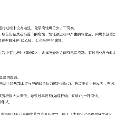
运行过程中没有电流。化学腐蚀可分为以下两类。
腐蚀一般是指金属在高温下的腐蚀，如轧钢过程中产生的氧化皮、内燃机活塞
属在有机液体(如乙醇、石油等)中的腐蚀。
过程中有阴极区和阳极区，金属与介质之间有电流流动。有时电化学作用
的金属的腐蚀。
力来源于冷热加工过程中的残余应力或外部应力。裂纹垂直于拉应力，有时
，疲劳极限大大降低，导致过早断裂(如螺杆轴、泵轴)的一种腐蚀。
种形式。
的。空腔中只有少量的水蒸气或低压空气。由于压力和流动条件的频繁变化