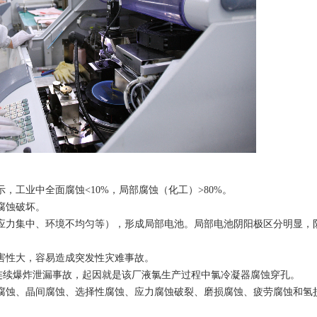
工业中全面腐蚀<10%，局部腐蚀（化工）>80%。
腐蚀破坏。
应力集中、环境不均匀等），形成局部电池。局部电池阴阳极区分明显，阴
害性大，容易造成突发性灾难事故。
罐连续爆炸泄漏事故，起因就是该厂液氯生产过程中氯冷凝器腐蚀穿孔。
腐蚀、晶间腐蚀、选择性腐蚀、应力腐蚀破裂、磨损腐蚀、疲劳腐蚀和氢