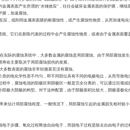
的金属表面产生所谓的“水锤效应”，往往会破坏金属表面的保护膜，继续
护膜，加速腐蚀。
学反应，或削弱金属表面膜的耐腐蚀性，或产生腐蚀性物质，从而加速电化
不断繁殖。它们在新陈代谢的过程中会产生腐蚀性物质，或者由于金属表面覆
。在实际的腐蚀系统中，大多数金属的腐蚀是局部腐蚀。由于局部腐蚀发
用寿命主要取决于局部腐蚀损伤的发展。
他大多数表面的腐蚀非常轻微甚至没有腐蚀。
蚀介质的电化学性质不均匀，即不同部位具有不同的电极电位，从而导致电
过程中，腐蚀电池的阳极区和阴极区一般是完全分离的，可以通过目视或
小阳极大阴极的构型。对于这种配置，由于阴极面积比较大，阴极退极化
速率来估计局部腐蚀程度。一般情况下，局部腐蚀引起的金属损失相对较小
脱电子步骤。氧化过程释放自由电子，而脱电子过程是除去自由电子的过