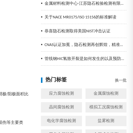
▪
金属材料检测中心-江苏隐石检验检测有限公司
▪
关于NACE MR0175/ISO 15156的标准解读
▪
恭喜隐石检测取得美国NIST冲击认证
▪
CNAS认证加冕，隐石检测再创辉煌，精准检测助力企业发展！
▪
管线钢HIC氢致开裂是如何发生的以及预防措施
热门标签
换一批
应力腐蚀检测
金属腐蚀检测
极/阳极面积比
晶间腐蚀检测
模拟工况腐蚀检测
电化学腐蚀检测
盐雾检测
损伤等主要类