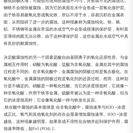
极或阴极区域，可能会出现局部腐蚀不均匀，并形成可见的腐蚀坑。
钢铁不会很快被腐蚀，因为它的表面在水中会形成一层氧化保护层。
由于铁容易被氧化形成氧化铁，所以不溶于水，容易沉积在金属表
面，从而阻碍了进一步的腐蚀。这种现象称为腐蚀钝化。锆、铬、
铝、不锈钢等金属在常温的水或空气中会形成很薄的保护层，有时甚
至薄得肉眼无法分辨。由于这种薄保护层，这些金属在水或空气中具
有良好的耐腐蚀性。
决定酸腐蚀性的另一个因素是酸自由基阴离子的氧化还原性质。与金
属相互作用时，硝酸为氧化酸，盐酸为非氧化酸。金属在其中的腐蚀
过程是不同的。在非氧化酸中，金属腐蚀的阴极过程是氢去极化。在
氧化酸中，金属腐蚀的阴极过程是氧化剂的还原过程。然而，这种划
分是不确定的。硝酸是一种氧化性酸。当它的浓度很低时，它就像一
种非氧化酸，作用于铁等金属。硫酸常被认为是一种非氧化酸，但当
它的浓度很高时，它会像氧化酸一样与铁发生反应。
,铁在酸中腐蚀的基本规律是:在非氧化酸中，腐蚀速率与H3O +浓度
成正比。氧气和其他氧化剂的存在会显著增加腐蚀速率。H3O +浓度
越低，这种现象越明显。如果形成不溶性化合物并起到保护作用，腐
蚀速率降低，如Fe3 (PO4) 2。