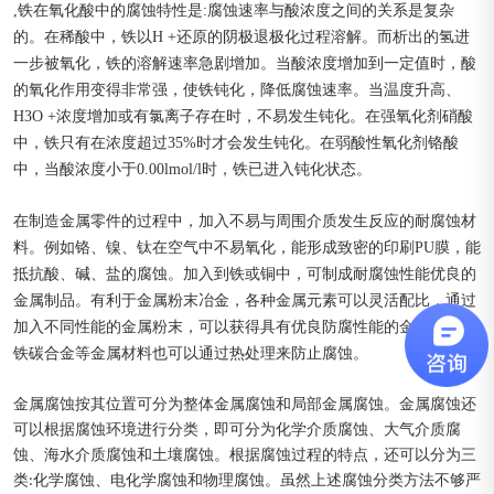
,铁在氧化酸中的腐蚀特性是:腐蚀速率与酸浓度之间的关系是复杂
的。在稀酸中，铁以H +还原的阴极退极化过程溶解。而析出的氢进
一步被氧化，铁的溶解速率急剧增加。当酸浓度增加到一定值时，酸
的氧化作用变得非常强，使铁钝化，降低腐蚀速率。当温度升高、
H3O +浓度增加或有氯离子存在时，不易发生钝化。在强氧化剂硝酸
中，铁只有在浓度超过35%时才会发生钝化。在弱酸性氧化剂铬酸
中，当酸浓度小于0.00lmol/l时，铁已进入钝化状态。
在制造金属零件的过程中，加入不易与周围介质发生反应的耐腐蚀材
料。例如铬、镍、钛在空气中不易氧化，能形成致密的印刷PU膜，能
抵抗酸、碱、盐的腐蚀。加入到铁或铜中，可制成耐腐蚀性能优良的
金属制品。有利于金属粉末冶金，各种金属元素可以灵活配比，通过
加入不同性能的金属粉末，可以获得具有优良防腐性能的金属零件。
铁碳合金等金属材料也可以通过热处理来防止腐蚀。
金属腐蚀按其位置可分为整体金属腐蚀和局部金属腐蚀。金属腐蚀还
可以根据腐蚀环境进行分类，即可分为化学介质腐蚀、大气介质腐
蚀、海水介质腐蚀和土壤腐蚀。根据腐蚀过程的特点，还可以分为三
类:化学腐蚀、电化学腐蚀和物理腐蚀。虽然上述腐蚀分类方法不够严