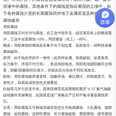
溶液中的腐蚀。其他条件下的腐蚀是指在潮湿的土壤中，由
于各种腐蚀介质的长期腐蚀而对地下金属管道及构件造成的
腐蚀破坏
局部腐蚀
局部腐蚀又叫非均匀腐蚀，在工业中很常见。据百度百科上的数据显
示，工业中全面腐蚀<10%，局部腐蚀（化工）>80%。
概述：局部腐蚀的腐蚀反应集中在个别位置，急剧发生，材料快速被
腐蚀破坏。
原理：由于电化学的不一致性（如异种金属、表面缺陷、浓度差异、
应力集中、环境不均匀等），形成局部电池。局部电池阴阳极区分明
显，阴极/阳极面积比很大，共轭反应分别在不同区域发生。
影响：局部腐蚀破坏速度快、隐蔽性强、难以预计、控制难度大、危
害性大，容易造成突发性灾难事故。
比如零几年引起党中央、国务院领导高度重视的重庆“4·15”氯气储罐
连续爆炸泄漏事故，起因就是该厂液氯生产过程中氯冷凝器腐蚀穿
孔。
分类：局部腐蚀又可根据其破坏形态分为电偶腐蚀、小孔腐蚀、缝隙
腐蚀、晶间腐蚀、选择性腐蚀、应力腐蚀破裂、磨损腐蚀、疲劳腐蚀