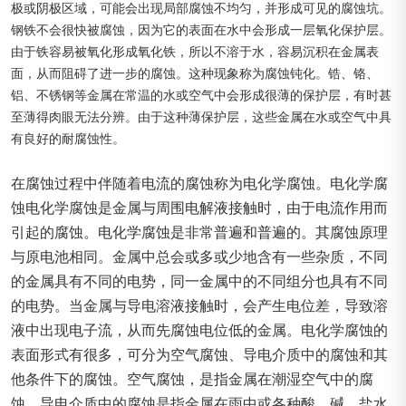
极或阴极区域，可能会出现局部腐蚀不均匀，并形成可见的腐蚀坑。
钢铁不会很快被腐蚀，因为它的表面在水中会形成一层氧化保护层。
由于铁容易被氧化形成氧化铁，所以不溶于水，容易沉积在金属表
面，从而阻碍了进一步的腐蚀。这种现象称为腐蚀钝化。锆、铬、
铝、不锈钢等金属在常温的水或空气中会形成很薄的保护层，有时甚
至薄得肉眼无法分辨。由于这种薄保护层，这些金属在水或空气中具
有良好的耐腐蚀性。
在腐蚀过程中伴随着电流的腐蚀称为电化学腐蚀。电化学腐
蚀电化学腐蚀是金属与周围电解液接触时，由于电流作用而
引起的腐蚀。电化学腐蚀是非常普遍和普遍的。其腐蚀原理
与原电池相同。金属中总会或多或少地含有一些杂质，不同
的金属具有不同的电势，同一金属中的不同组分也具有不同
的电势。当金属与导电溶液接触时，会产生电位差，导致溶
液中出现电子流，从而先腐蚀电位低的金属。电化学腐蚀的
表面形式有很多，可分为空气腐蚀、导电介质中的腐蚀和其
他条件下的腐蚀。空气腐蚀，是指金属在潮湿空气中的腐
蚀。导电介质中的腐蚀是指金属在雨中或各种酸、碱、盐水