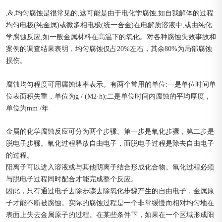
,&,均匀腐蚀是很常见的,这可能是由于电化学腐蚀,如自我解体的过程
均匀电极(纯金属)或微多相电极(统一合金)在电解质溶液中,或由纯化
学腐蚀反应,如一般金属材料在高温下的氧化。对各种腐蚀失效事故和
案例的调查结果表明，均匀腐蚀仅占20%左右，其余80%为局部腐蚀
损伤。
腐蚀均匀程度可用腐蚀速率表示。有两个常用的单位:一是单位时间单
位表面积失重，单位为g / (M2·h);二是单位时间内腐蚀的平均厚度，
单位为mm /年
金属的化学腐蚀反应可分为两个步骤。第一步是氧化步骤，第二步是
脱电子步骤。氧化过程释放自由电子，而脱电子过程是除去自由电子
的过程。
阳离子可以进入溶液或与其他阴离子结合形成化合物。氧化过程必须
与脱电子过程同时配合才能完成整个反应。
因此，只有通过电子去除步骤去除氧化步骤产生的自由电子，金属原
子才能不断被腐蚀。实际的腐蚀过程是一个非常缓慢而相对均匀地在
表面上失去金属原子的过程。在某些条件下，如果在一个区域形成阳