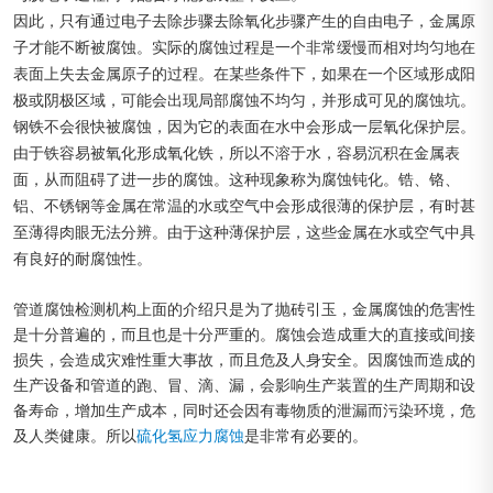
因此，只有通过电子去除步骤去除氧化步骤产生的自由电子，金属原
子才能不断被腐蚀。实际的腐蚀过程是一个非常缓慢而相对均匀地在
表面上失去金属原子的过程。在某些条件下，如果在一个区域形成阳
极或阴极区域，可能会出现局部腐蚀不均匀，并形成可见的腐蚀坑。
钢铁不会很快被腐蚀，因为它的表面在水中会形成一层氧化保护层。
由于铁容易被氧化形成氧化铁，所以不溶于水，容易沉积在金属表
面，从而阻碍了进一步的腐蚀。这种现象称为腐蚀钝化。锆、铬、
铝、不锈钢等金属在常温的水或空气中会形成很薄的保护层，有时甚
至薄得肉眼无法分辨。由于这种薄保护层，这些金属在水或空气中具
有良好的耐腐蚀性。
管道腐蚀检测机构上面的介绍只是为了抛砖引玉，金属腐蚀的危害性
是十分普遍的，而且也是十分严重的。腐蚀会造成重大的直接或间接
损失，会造成灾难性重大事故，而且危及人身安全。因腐蚀而造成的
生产设备和管道的跑、冒、滴、漏，会影响生产装置的生产周期和设
备寿命，增加生产成本，同时还会因有毒物质的泄漏而污染环境，危
及人类健康。所以
硫化氢应力腐蚀
是非常有必要的。