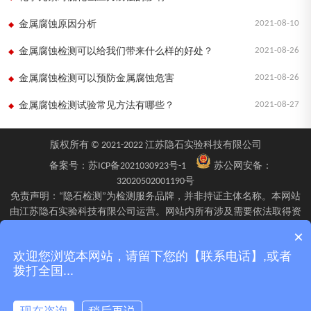
2021-08-10
金属腐蚀原因分析
2021-08-26
金属腐蚀检测可以给我们带来什么样的好处？
2021-08-26
金属腐蚀检测可以预防金属腐蚀危害
2021-08-27
金属腐蚀检测试验常见方法有哪些？
版权所有 © 2021-2022 江苏隐石实验科技有限公司
备案号：
苏ICP备2021030923号-1
苏公网安备：
32020502001190号
免责声明：“隐石检测”为检测服务品牌，并非持证主体名称。本网站
由江苏隐石实验科技有限公司运营。网站内所有涉及需要依法取得资
质的检验、检测、校验服务，均由旗下具备相应资质的子公司江苏隐
×
石检验检测有限公司、四川隐石检验检测有限公司、南京隐石安全阀
欢迎您浏览本网站，请留下您的【联系电话】,或者
校验有限公司在资质认定能力范围内具体实施并出具报告。不同检测
拨打全国...
项目的资质适用范围、报告标识及出具主体可能不同，具体情况以双
方签订的委托确认文件、资质证书附表及最终出具的检测报告为准。