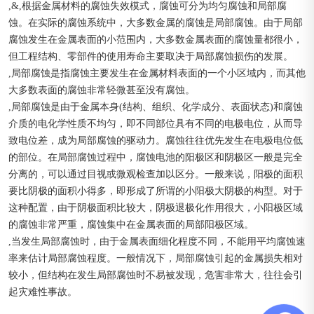
,&,根据金属材料的腐蚀失效模式，腐蚀可分为均匀腐蚀和局部腐
蚀。在实际的腐蚀系统中，大多数金属的腐蚀是局部腐蚀。由于局部
腐蚀发生在金属表面的小范围内，大多数金属表面的腐蚀量都很小，
但工程结构、零部件的使用寿命主要取决于局部腐蚀损伤的发展。
,局部腐蚀是指腐蚀主要发生在金属材料表面的一个小区域内，而其他
大多数表面的腐蚀非常轻微甚至没有腐蚀。
,局部腐蚀是由于金属本身(结构、组织、化学成分、表面状态)和腐蚀
介质的电化学性质不均匀，即不同部位具有不同的电极电位，从而导
致电位差，成为局部腐蚀的驱动力。腐蚀往往优先发生在电极电位低
的部位。在局部腐蚀过程中，腐蚀电池的阳极区和阴极区一般是完全
分离的，可以通过目视或微观检查加以区分。一般来说，阳极的面积
要比阴极的面积小得多，即形成了所谓的小阳极大阴极的构型。对于
这种配置，由于阴极面积比较大，阴极退极化作用很大，小阳极区域
的腐蚀非常严重，腐蚀集中在金属表面的局部阳极区域。
,当发生局部腐蚀时，由于金属表面细化程度不同，不能用平均腐蚀速
率来估计局部腐蚀程度。一般情况下，局部腐蚀引起的金属损失相对
较小，但结构在发生局部腐蚀时不易被发现，危害非常大，往往会引
起灾难性事故。