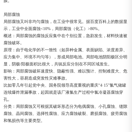
膜。
局部腐蚀
局部腐蚀又叫非均匀腐蚀，在工业中很常见。据百度百科上的数据显
示，工业中全面腐蚀<10%，局部腐蚀（化工）>80%。
概述：局部腐蚀的腐蚀反应集中在个别位置，急剧发生，材料快速被
腐蚀破坏。
原理：由于电化学的不一致性（如异种金属、表面缺陷、浓度差异、
应力集中、环境不均匀等），形成局部电池。局部电池阴阳极区分明
显，阴极/阳极面积比很大，共轭反应分别在不同区域发生。
影响：局部腐蚀破坏速度快、隐蔽性强、难以预计、控制难度大、危
害性大，容易造成突发性灾难事故。
比如零几年引起党中央、国务院领导高度重视的重庆“4·15”氯气储罐
连续爆炸泄漏事故，起因就是该厂液氯生产过程中氯冷凝器腐蚀穿
孔。
分类：局部腐蚀又可根据其破坏形态分为电偶腐蚀、小孔腐蚀、缝隙
腐蚀、晶间腐蚀、选择性腐蚀、应力腐蚀破裂、磨损腐蚀、疲劳腐蚀
和氢损伤等主要类型。