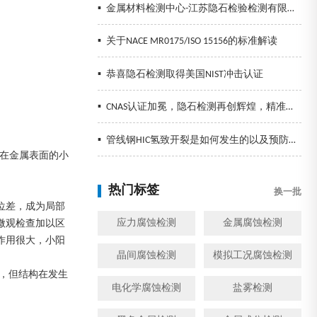
▪
金属材料检测中心-江苏隐石检验检测有限公司
▪
关于NACE MR0175/ISO 15156的标准解读
▪
恭喜隐石检测取得美国NIST冲击认证
▪
CNAS认证加冕，隐石检测再创辉煌，精准检测助力企业发展！
▪
管线钢HIC氢致开裂是如何发生的以及预防措施
生在金属表面的小
热门标签
换一批
位差，成为局部
微观检查加以区
应力腐蚀检测
金属腐蚀检测
作用很大，小阳
晶间腐蚀检测
模拟工况腐蚀检测
，但结构在发生
电化学腐蚀检测
盐雾检测