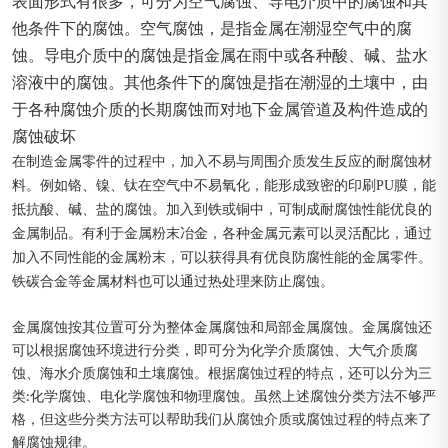
表面形式有很多，可分为空气腐蚀、导电介质中的腐蚀和其
他条件下的腐蚀。空气腐蚀，是指金属在潮湿空气中的腐
蚀。导电介质中的腐蚀是指金属在雨中或各种酸、碱、盐水
溶液中的腐蚀。其他条件下的腐蚀是指在潮湿的土壤中，由
于各种腐蚀介质的长期腐蚀而对地下金属管道及构件造成的
腐蚀破坏
在制造金属零件的过程中，加入不易与周围介质发生反应的耐腐蚀材
料。例如铬、镍、钛在空气中不易氧化，能形成致密的印刷PU膜，能
抵抗酸、碱、盐的腐蚀。加入到铁或铜中，可制成耐腐蚀性能优良的
金属制品。有利于金属粉末冶金，各种金属元素可以灵活配比，通过
加入不同性能的金属粉末，可以获得具有优良防腐性能的金属零件。
铁碳合金等金属材料也可以通过热处理来防止腐蚀。
金属腐蚀按其位置可分为整体金属腐蚀和局部金属腐蚀。金属腐蚀还
可以根据腐蚀环境进行分类，即可分为化学介质腐蚀、大气介质腐
蚀、海水介质腐蚀和土壤腐蚀。根据腐蚀过程的特点，还可以分为三
类:化学腐蚀、电化学腐蚀和物理腐蚀。虽然上述腐蚀分类方法不够严
格，但这些分类方法可以帮助我们从腐蚀介质或腐蚀过程的特点来了
解腐蚀规律。