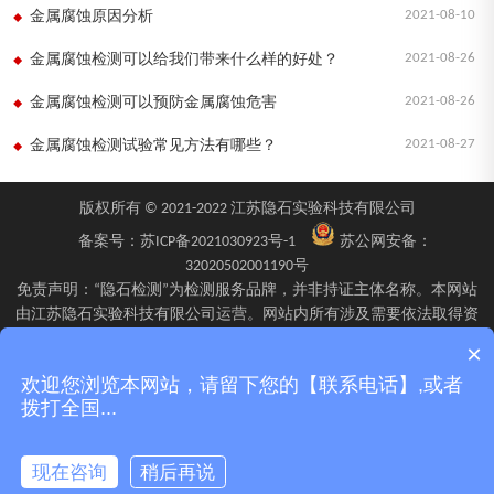
2021-08-10
金属腐蚀原因分析
2021-08-26
金属腐蚀检测可以给我们带来什么样的好处？
2021-08-26
金属腐蚀检测可以预防金属腐蚀危害
2021-08-27
金属腐蚀检测试验常见方法有哪些？
版权所有 © 2021-2022 江苏隐石实验科技有限公司
备案号：
苏ICP备2021030923号-1
苏公网安备：
32020502001190号
免责声明：“隐石检测”为检测服务品牌，并非持证主体名称。本网站
由江苏隐石实验科技有限公司运营。网站内所有涉及需要依法取得资
质的检验、检测、校验服务，均由旗下具备相应资质的子公司江苏隐
×
石检验检测有限公司、四川隐石检验检测有限公司、南京隐石安全阀
欢迎您浏览本网站，请留下您的【联系电话】,或者
校验有限公司在资质认定能力范围内具体实施并出具报告。不同检测
拨打全国...
项目的资质适用范围、报告标识及出具主体可能不同，具体情况以双
方签订的委托确认文件、资质证书附表及最终出具的检测报告为准。
现在咨询
稍后再说