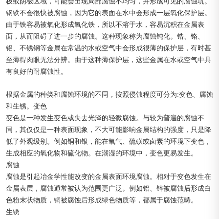
极或阴极区域，可能会出现局部腐蚀不均匀，并形成可见的腐蚀坑。
钢铁不会很快被腐蚀，因为它的表面在水中会形成一层氧化保护层。
由于铁容易被氧化形成氧化铁，所以不溶于水，容易沉积在金属表
面，从而阻碍了进一步的腐蚀。这种现象称为腐蚀钝化。锆、铬、
铝、不锈钢等金属在常温的水或空气中会形成很薄的保护层，有时甚
至薄得肉眼无法分辨。由于这种薄保护层，这些金属在水或空气中具
有良好的耐腐蚀性。
根据金属的种类和腐蚀环境的不同，按照侵蚀程度可分为:变色、腐蚀
和生锈。变色
变色是一种发生变色或失去光泽的轻微腐蚀。与较为普遍的腐蚀不
同，其仅仅是一种表面现象，不大可能影响金属结构的强度，只是降
低了外观级别。例如铜和银，能在氧气、硫磺或卤素的环境下变色，
生成相应的氧化物和硫化物。在潮湿的环境中，变色更易发生。
腐蚀
腐蚀是引起冶金学性能改变的金属表面环境腐蚀。相对于变色发生在
金属表层，腐蚀通常被认为范围更广泛。例如铝、锌被腐蚀后形成白
色粉末状物质，铜被腐蚀后形成绿色物质等，都属于腐蚀范畴。
生锈