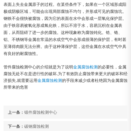
表面上失去金属原子的过程。在某些条件下，如果在一个区域形成阳
极或阴极区域，可能会出现局部腐蚀不均匀，并形成可见的腐蚀坑。
钢铁不会很快被腐蚀，因为它的表面在水中会形成一层氧化保护层。
由于铁容易被氧化形成氧化铁，所以不溶于水，容易沉积在金属表
面，从而阻碍了进一步的腐蚀。这种现象称为腐蚀钝化。锆、铬、
铝、不锈钢等金属在常温的水或空气中会形成很薄的保护层，有时甚
至薄得肉眼无法分辨。由于这种薄保护层，这些金属在水或空气中具
有良好的耐腐蚀性。
管件腐蚀检测中心的介绍就是为了说明
金属腐蚀检测
的必要性，金属
腐蚀无处不在是进行性的破坏,为了有效防止腐蚀带来更大的破坏和经
济损失,就需要运用
金属腐蚀检测
的手段来减少或者杜绝因为金属腐蚀
所带来的危害
上一条：
锻件腐蚀检测中心
下一条：
碳钢腐蚀检测