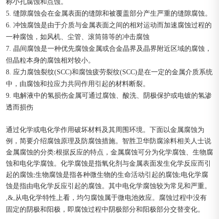
称小孔腐蚀和点蚀。
5. 缝隙腐蚀会在金属表面的缝隙和被覆盖部分产生严重的缝隙腐蚀。
6. 冲蚀腐蚀是由于介质与金属表面之间的相对运动而加速腐蚀过程的
一种腐蚀，如风机、尘管、滚筒筛等的冲击腐蚀
7. 晶间腐蚀是一种优先腐蚀金属或合金晶界及晶界附近区域的腐蚀，
但晶粒本身的腐蚀相对较小。
8. 应力腐蚀裂纹(SCC)和腐蚀疲劳裂纹(SCC)是在一定的金属介质系统
中，由腐蚀和拉应力共同作用引起的材料断裂。
9. 电解液中的氢损伤金属可通过腐蚀、酸洗、阴极保护或电镀的氢渗
透而损伤
通过化学或电化学作用破坏材料及其周围环境。下面以金属腐蚀为
例，简要介绍腐蚀原理及防腐蚀措施。智胜卫华防腐涂料相关人士说
金属腐蚀的分类:根据反应的特点，金属腐蚀可分为化学腐蚀、生物腐
蚀和电化学腐蚀。化学腐蚀是指氧化剂与金属表面发生化学反应而引
起的腐蚀;生物腐蚀是指各种微生物的生命活动引起的腐蚀;电化学腐
蚀是指由电化学反应引起的腐蚀。其中电化学腐蚀较为常见和严重。
,&,从电化学特性上看，均匀腐蚀属于微电池效应。腐蚀过程中没有
固定的阴极和阳极，即腐蚀过程中阴极部分和阳极部分交替变化。