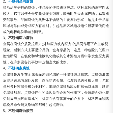
2、
不锈钢晶间腐蚀
指沿品界进行的腐蚀，使晶粒的连接遭到破坏。这种腐蚀的危害性比
较大，它可以便会金变脆或丧失强度，敲击时失去金属声响，易造成
突然事故。品同腐蚀为奥氏体不锈钢的主要腐蚀形式，这是由于品界
区域与晶内成分或应力有差别，引起品界区域电极电位显著降低而造
成的电极电位助差别所致。
3、不锈钢应力腐蚀
金属在腐蚀介质及拉应力(外加应力或内应力)的共同作用下产生破裂
现象。断裂方式主要是沿晶的、也有穿晶的，这是一种危险的低应力
脆性断裂、在氯化和碱性氛氧化物或其它水溶性介质中常发生应力腐
蚀，在许多设备的事故中占相当大的比例。
4、
不锈钢点腐蚀
点腐蚀是发生在金属表面局部区域的一种腐蚀破坏形式、点腐蚀形成
后能迅速地向深处发展，然后穿透金属。点腐蚀危害性很大庸，尤其
是对各种容器是极为不利的。出现点腐蚀后应及时磨光或涂漆，以避
免腐蚀加深。点腐蚀产生的原因是在介质的作用下，金属表面钝化膜
受到局部损坏而造成的。或者在含有氯离子的介质中，材料表面缺陷
疏松及非金属夹杂物等都可引起点腐蚀。
5、不锈钢腐蚀疲劳