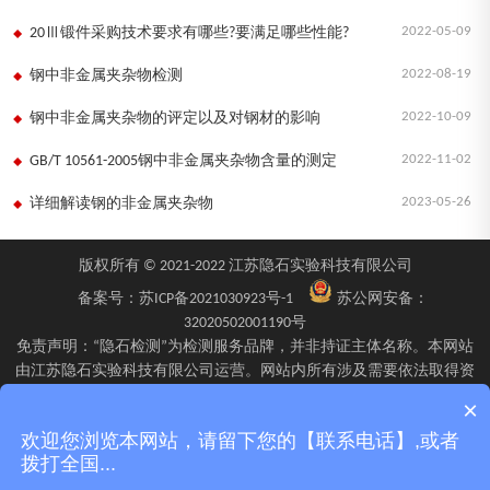
2022-05-09
20Ⅲ锻件采购技术要求有哪些?要满足哪些性能?
2022-08-19
钢中非金属夹杂物检测
2022-10-09
钢中非金属夹杂物的评定以及对钢材的影响
2022-11-02
GB/T 10561-2005钢中非金属夹杂物含量的测定
2023-05-26
详细解读钢的非金属夹杂物
版权所有 © 2021-2022 江苏隐石实验科技有限公司
备案号：
苏ICP备2021030923号-1
苏公网安备：
32020502001190号
免责声明：“隐石检测”为检测服务品牌，并非持证主体名称。本网站
由江苏隐石实验科技有限公司运营。网站内所有涉及需要依法取得资
质的检验、检测、校验服务，均由旗下具备相应资质的子公司江苏隐
×
石检验检测有限公司、四川隐石检验检测有限公司、南京隐石安全阀
欢迎您浏览本网站，请留下您的【联系电话】,或者
校验有限公司在资质认定能力范围内具体实施并出具报告。不同检测
拨打全国...
项目的资质适用范围、报告标识及出具主体可能不同，具体情况以双