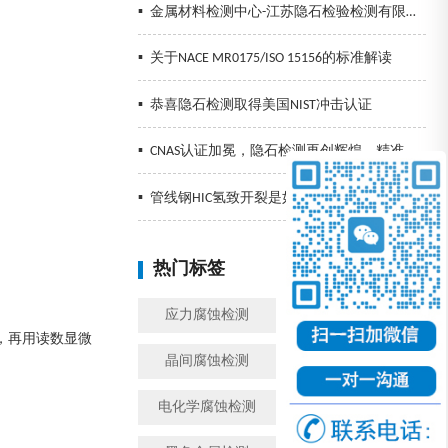
▪
金属材料检测中心-江苏隐石检验检测有限公司
▪
关于NACE MR0175/ISO 15156的标准解读
▪
恭喜隐石检测取得美国NIST冲击认证
▪
CNAS认证加冕，隐石检测再创辉煌，精准检测助力企业发展！
▪
管线钢HIC氢致开裂是如何发生的以及预防措施
热门标签
换一批
应力腐蚀检测
金属腐蚀检测
，再用读数显微
晶间腐蚀检测
模拟工况腐蚀检测
电化学腐蚀检测
盐雾检测