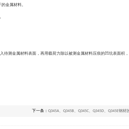
下的金属材料。
，
入器压入待测金属材料表面，再用载荷力除以被测金属材料压痕的凹坑表面积
下一条：
Q345A、Q345B、Q345C、Q345D、Q345E钢材的性