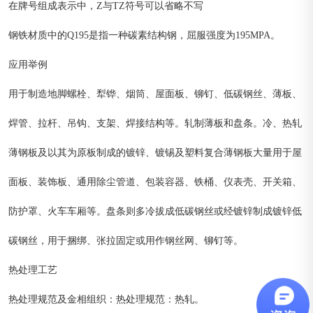
在牌号组成表示中，Z与TZ符号可以省略不写
钢铁材质中的Q195是指一种碳素结构钢，屈服强度为195MPA。
应用举例
用于制造地脚螺栓、犁铧、烟筒、屋面板、铆钉、低碳钢丝、薄板、
焊管、拉杆、吊钩、支架、焊接结构等。轧制薄板和盘条。冷、热轧
薄钢板及以其为原板制成的镀锌、镀锡及塑料复合薄钢板大量用于屋
面板、装饰板、通用除尘管道、包装容器、铁桶、仪表壳、开关箱、
防护罩、火车车厢等。盘条则多冷拔成低碳钢丝或经镀锌制成镀锌低
碳钢丝，用于捆绑、张拉固定或用作钢丝网、铆钉等。
热处理工艺
热处理规范及金相组织：热处理规范：热轧。