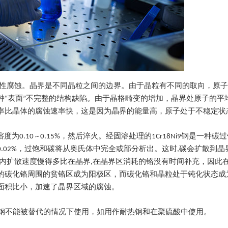
择性腐蚀。晶界是不同晶粒之间的边界。由于晶粒有不同的取向，原
种“表面”不完整的结构缺陷。由于晶格畸变的增加，晶界处原子的平
率比晶体的腐蚀速率快，这是因为晶界的能量高，原子处于不稳定状
固溶度为0.10 ~ 0.15%，然后淬火。经固溶处理的1Cr18Ni9钢是一种
超过0.02%，过饱和碳将从奥氏体中完全或部分析出。这时,碳会扩散到
铬粒内扩散速度慢得多比在晶界,在晶界区消耗的铬没有时间补充，因此
的碳化铬周围的贫铬区成为阳极区，而碳化铬和晶粒处于钝化状态成
面积比小，加速了晶界区域的腐蚀。
碳不锈钢不能被替代的情况下使用，如用作耐热钢和在聚硫酸中使用。