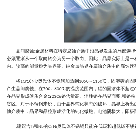
晶间腐蚀:金属材料在特定腐蚀介质中沿晶界发生的局部选
必须逐渐从一个取向转变为另一个取向。因此，晶界实际上是一
内。较高的能量称为晶界能。纯金属晶界在腐蚀介质中的腐蚀速
将1Cr18Ni9奥氏体不锈钢加热到1050 ~ 1150℃，固溶碳的
产生晶间腐蚀。在700 ~ 800℃的温度范围内，碳的固溶体不
在晶界形成硬质合金Cr23C6铬含量高、消耗铬在晶界面积,和
贫区。对于不锈钢来说，由于晶界钝化状态的破坏，晶界上析出
蚀介质中，晶界和晶粒形成活化的钝化微胞。电池阴极大，阳极
,建议含Ti和Nb的Cr Ni奥氏体不锈钢只能在低碳和超低