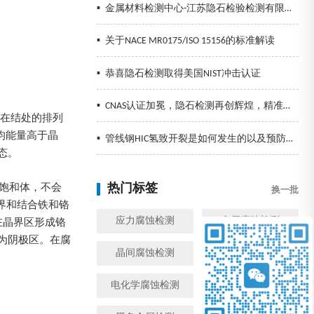
▪
金属材料检测中心-江苏隐石检验检测有限公司
▪
关于NACE MR0175/ISO 15156的标准解读
▪
恭喜隐石检测取得美国NIST冲击认证
▪
CNAS认证加冕，隐石检测再创辉煌，精准检测助力企业发展！
子在结处的排列
均能量高于晶
▪
管线钢HIC氢致开裂是如何发生的以及预防措施
态。
热门标签
碳过饱和体，不会
换一批
晶界和结合铁和铬
应力腐蚀检测
金属腐蚀检测
在晶界区形成铬
为阴极区。在腐
晶间腐蚀检测
模拟工况腐蚀检测
电化学腐蚀检测
盐雾检测