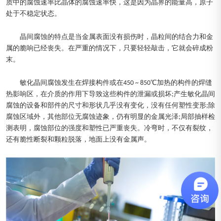
质中的腐蚀速率比晶体的腐蚀速率快，这是因为晶界的能量高，原子
处于不稳定状态。
晶间腐蚀的特点是当金属表面没有损伤时，晶粒间的结合力和金
属的脆响已经丧失。在严重的情况下，只要轻轻敲击，它就会碎成粉
末。
敏化晶间腐蚀发生在焊接构件或在450 ~ 850℃加热的构件的焊缝
热影响区，在介质的作用下导致这些构件的泄漏或损坏;产生敏化晶间
腐蚀的设备和部件的尺寸和形状几乎没有变化，没有任何塑性变形;除
腐蚀区域外，其他部位无腐蚀迹象，仍有明显的金属光泽;局部抽样检
测表明，腐蚀部位的强度和塑性已严重丧失。冷弯时，不仅有裂纹，
还有脆性断裂和颗粒脱落，地面上没有金属声。