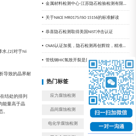
▪
金属材料检测中心-江苏隐石检验检测有限公司
▪
关于NACE MR0175/ISO 15156的标准解读
▪
恭喜隐石检测取得美国NIST冲击认证
▪
CNAS认证加冕，隐石检测再创辉煌，精准检测助力企业发展！
(2)对于Ni
▪
管线钢HIC氢致开裂是如何发生的以及预防措施
偏析导致的晶界耐
热门标签
换一批
应力腐蚀检测
金属腐蚀检测
子在结处的排列
均能量高于晶
晶间腐蚀检测
模拟工况腐蚀检测
态。
电化学腐蚀检测
盐雾检测