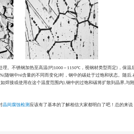
锈钢加热至高温(约1000 ~ 1150°C，视钢材类型而定)，保温
~ 0.03%(随钢中Ni含量的不同而变化)时，钢中的碳处于过饱和状态。随
0°C(如焊接或使用在这个温度范围内),钢中的过饱和碳将扩散到晶界,
对
晶间腐蚀检测
应该有了基本的了解相信大家都明白了吧！总的来说