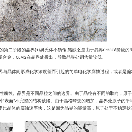
阶段的晶界(1)奥氏体不锈钢,铬缺乏是由于晶界Cr23C6阶段的降水,
铜铝合金，CuAl2在晶界处析出，导致晶界处铜含量较低。
是晶界与晶体间形成化学浓度差而引起的简单电化学腐蚀过程，或者是
择性腐蚀。晶界是不同晶粒之间的边界。由于晶粒有不同的取向，原
种“表面”不完整的结构缺陷。由于晶格畸变的增加，晶界处原子的平
率比晶体的腐蚀速率快，这是因为晶界的能量高，原子处于不稳定状