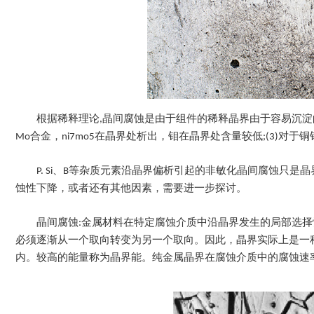
根据稀释理论,晶间腐蚀是由于组件的稀释晶界由于容易沉淀的第二
Mo合金，ni7mo5在晶界处析出，钼在晶界处含量较低;(3)对于
P. Si、B等杂质元素沿晶界偏析引起的非敏化晶间腐蚀只
蚀性下降，或者还有其他因素，需要进一步探讨。
晶间腐蚀:金属材料在特定腐蚀介质中沿晶界发生的局部选
必须逐渐从一个取向转变为另一个取向。因此，晶界实际上是一
内。较高的能量称为晶界能。纯金属晶界在腐蚀介质中的腐蚀速