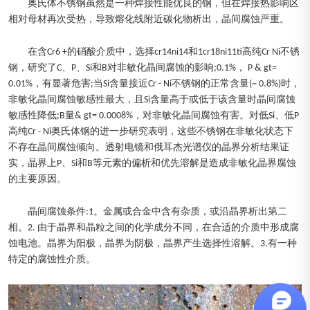
奥氏体不锈钢虽然是一种焊接性能优良的钢，但在焊接热影响区
相对母材再次受热，导致熔化线附近碳化物析出，晶间腐蚀严重。
在含Cr6 +的硝酸介质中，选择cr14ni14和1cr18ni11ti高纯Cr Ni不锈
钢，研究了C、P、Si和B对非敏化晶间腐蚀的影响;0.1%， P & gt=
0.01%，有显著危害;当Si含量接近Cr - Ni不锈钢的正常含量(~ 0.8%)时，
非敏化晶间腐蚀敏感性最大，且Si含量高于或低于该含量时晶间腐蚀
敏感性降低;B量& gt= 0.0008%，对非敏化晶间腐蚀有害。对低Si、低P
高纯Cr - Ni奥氏体钢的进一步研究表明，这些不锈钢在非敏化状态下
不存在晶间腐蚀倾向。透射电镜和俄耳杰光谱仪的晶界分析结果证
实，晶界上P、Si和B等元素的偏析和优先溶解是造成非敏化晶界腐蚀
的主要原因。
晶间腐蚀条件:1。金属或合金中含有杂质，或沿晶界析出第二
相。2. 由于晶界和晶粒之间的化学成分不同，在合适的介质中形成腐
蚀电池。晶界为阳极，晶界为阴极，晶界产生选择性溶解。3.有一种
特定的腐蚀性介质。