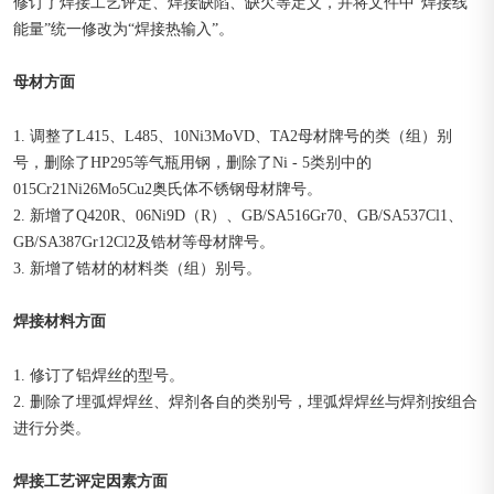
修订了焊接工艺评定、焊接缺陷、缺欠等定义，并将文件中“焊接线
能量”统一修改为“焊接热输入”。
母材方面
1. 调整了L415、L485、10Ni3MoVD、TA2母材牌号的类（组）别
号，删除了HP295等气瓶用钢，删除了Ni - 5类别中的
015Cr21Ni26Mo5Cu2奥氏体不锈钢母材牌号。
2. 新增了Q420R、06Ni9D（R）、GB/SA516Gr70、GB/SA537Cl1、
GB/SA387Gr12Cl2及锆材等母材牌号。
3. 新增了锆材的材料类（组）别号。
焊接材料方面
1. 修订了铝焊丝的型号。
2. 删除了埋弧焊焊丝、焊剂各自的类别号，埋弧焊焊丝与焊剂按组合
进行分类。
焊接工艺评定因素方面