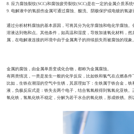
8. 应力腐蚀裂纹(SCC)和腐蚀疲劳裂纹(SCC)是在一定的金属介
9. 电解液中的氢损伤金属可通过腐蚀、酸洗、阴极保护或电镀的氢渗
通过分析材料腐蚀的基本原因，可将其分为化学腐蚀和电化学腐蚀。
溶液达到饱和点。其他条件，如高温和湿度，导致加速氧化材料，然
属，在电解液连接的环境中由于金属离子的持续损失而被腐蚀的现象
金属的腐蚀，由金属单质变成化合物，都称为金属腐蚀。
有两类情况，一类是发生一般的化学反应，比如铁和氯气在点燃条件
比如，生铁在潮湿的空气中生锈，其原理如下：生铁属于铁合金，铁
液，负极反应式是：铁失去两个电子，结合氢氧根得到氢氧化亚铁。
氧化铁，氢氧化铁不稳定，分解为若干水合的氧化铁，形成铁锈。所以