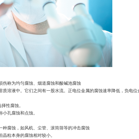
蚀损伤称为均匀腐蚀、烟道腐蚀和酸碱池腐蚀
液溶质溶液中。它们之间有一股水流。正电位金属的腐蚀速率降低，负电位
选择性腐蚀。
又称小孔腐蚀和点蚀。
的一种腐蚀，如风机、尘管、滚筒筛等的冲击腐蚀
，但晶粒本身的腐蚀相对较小。