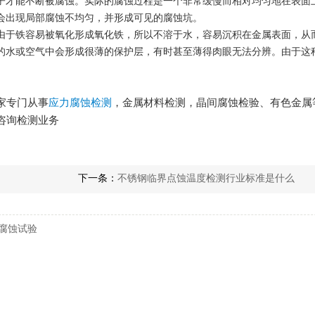
子才能不断被腐蚀。实际的腐蚀过程是一个非常缓慢而相对均匀地在表面
会出现局部腐蚀不均匀，并形成可见的腐蚀坑。
由于铁容易被氧化形成氧化铁，所以不溶于水，容易沉积在金属表面，从
的水或空气中会形成很薄的保护层，有时甚至薄得肉眼无法分辨。由于这
家专门从事
应力腐蚀检测
，金属材料检测，晶间腐蚀检验、有色金属
咨询检测业务
下一条：
不锈钢临界点蚀温度检测行业标准是什么
腐蚀试验