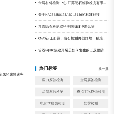
▪
金属材料检测中心-江苏隐石检验检测有限公司
▪
关于NACE MR0175/ISO 15156的标准解读
▪
恭喜隐石检测取得美国NIST冲击认证
▪
CNAS认证加冕，隐石检测再创辉煌，精准检测助力企业发展！
▪
管线钢HIC氢致开裂是如何发生的以及预防措施
热门标签
换一批
金属的腐蚀速率
应力腐蚀检测
金属腐蚀检测
晶间腐蚀检测
模拟工况腐蚀检测
电化学腐蚀检测
盐雾检测