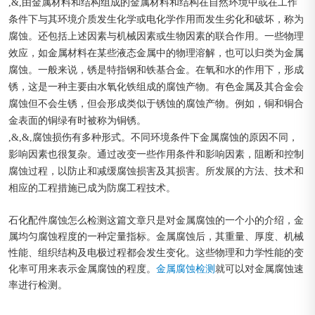
,&,由金属材料和结构组成的金属材料和结构在自然环境中或在工作
条件下与其环境介质发生化学或电化学作用而发生劣化和破坏，称为
腐蚀。还包括上述因素与机械因素或生物因素的联合作用。一些物理
效应，如金属材料在某些液态金属中的物理溶解，也可以归类为金属
腐蚀。一般来说，锈是特指钢和铁基合金。在氧和水的作用下，形成
锈，这是一种主要由水氧化铁组成的腐蚀产物。有色金属及其合金会
腐蚀但不会生锈，但会形成类似于锈蚀的腐蚀产物。例如，铜和铜合
金表面的铜绿有时被称为铜锈。
,&,&,腐蚀损伤有多种形式。不同环境条件下金属腐蚀的原因不同，
影响因素也很复杂。通过改变一些作用条件和影响因素，阻断和控制
腐蚀过程，以防止和减缓腐蚀损害及其损害。所发展的方法、技术和
相应的工程措施已成为防腐工程技术。
石化配件腐蚀怎么检测这篇文章只是对金属腐蚀的一个小的介绍，金
属均匀腐蚀程度的一种定量指标。金属腐蚀后，其重量、厚度、机械
性能、组织结构及电极过程都会发生变化。这些物理和力学性能的变
化率可用来表示金属腐蚀的程度。
金属腐蚀检测
就可以对金属腐蚀速
率进行检测。