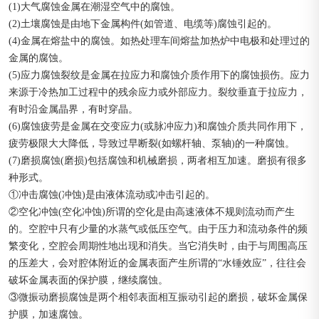
(1)大气腐蚀金属在潮湿空气中的腐蚀。
(2)土壤腐蚀是由地下金属构件(如管道、电缆等)腐蚀引起的。
(4)金属在熔盐中的腐蚀。如热处理车间熔盐加热炉中电极和处理过的
金属的腐蚀。
(5)应力腐蚀裂纹是金属在拉应力和腐蚀介质作用下的腐蚀损伤。应力
来源于冷热加工过程中的残余应力或外部应力。裂纹垂直于拉应力，
有时沿金属晶界，有时穿晶。
(6)腐蚀疲劳是金属在交变应力(或脉冲应力)和腐蚀介质共同作用下，
疲劳极限大大降低，导致过早断裂(如螺杆轴、泵轴)的一种腐蚀。
(7)磨损腐蚀(磨损)包括腐蚀和机械磨损，两者相互加速。磨损有很多
种形式。
①冲击腐蚀(冲蚀)是由液体流动或冲击引起的。
②空化冲蚀(空化冲蚀)所谓的空化是由高速液体不规则流动而产生
的。空腔中只有少量的水蒸气或低压空气。由于压力和流动条件的频
繁变化，空腔会周期性地出现和消失。当它消失时，由于与周围高压
的压差大，会对腔体附近的金属表面产生所谓的“水锤效应”，往往会
破坏金属表面的保护膜，继续腐蚀。
③微振动磨损腐蚀是两个相邻表面相互振动引起的磨损，破坏金属保
护膜，加速腐蚀。