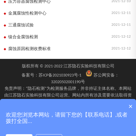
2021-12-10
压力容器腐蚀检测中心
2021-12-11
金属腐蚀性检测中心
2021-12-11
三通腐蚀试验
2021-12-12
镍合金腐蚀检测
2021-12-12
腐蚀原因检测收费标准
版权所有 © 2021-2022 江苏隐石实验科技有限公司
备案号：
苏ICP备2021030923号-1
苏公网安备：
32020502001190号
免责声明：“隐石检测”为检测服务品牌，并非持证主体名称。本网站
由江苏隐石实验科技有限公司运营。网站内所有涉及需要依法取得资
质的检验、检测、校验服务，均由旗下具备相应资质的子公司江苏隐
×
石检验检测有限公司、四川隐石检验检测有限公司、南京隐石安全阀
欢迎您浏览本网站，请留下您的【联系电话】,或者
校验有限公司在资质认定能力范围内具体实施并出具报告。不同检测
拨打全国...
项目的资质适用范围、报告标识及出具主体可能不同，具体情况以双
方签订的委托确认文件、资质证书附表及最终出具的检测报告为准。