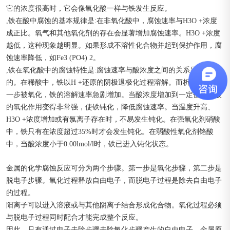
它的浓度很高时，它会像氧化酸一样与铁发生反应。
,铁在酸中腐蚀的基本规律是:在非氧化酸中，腐蚀速率与H3O +浓度
成正比。氧气和其他氧化剂的存在会显著增加腐蚀速率。H3O +浓度
越低，这种现象越明显。如果形成不溶性化合物并起到保护作用，腐
蚀速率降低，如Fe3 (PO4) 2。
,铁在氧化酸中的腐蚀特性是:腐蚀速率与酸浓度之间的关系是复杂
的。在稀酸中，铁以H +还原的阴极退极化过程溶解。而析出的氢进
一步被氧化，铁的溶解速率急剧增加。当酸浓度增加到一定值时，酸
的氧化作用变得非常强，使铁钝化，降低腐蚀速率。当温度升高、
H3O +浓度增加或有氯离子存在时，不易发生钝化。在强氧化剂硝酸
中，铁只有在浓度超过35%时才会发生钝化。在弱酸性氧化剂铬酸
中，当酸浓度小于0.00lmol/l时，铁已进入钝化状态。
金属的化学腐蚀反应可分为两个步骤。第一步是氧化步骤，第二步是
脱电子步骤。氧化过程释放自由电子，而脱电子过程是除去自由电子
的过程。
阳离子可以进入溶液或与其他阴离子结合形成化合物。氧化过程必须
与脱电子过程同时配合才能完成整个反应。
因此，只有通过电子去除步骤去除氧化步骤产生的自由电子，金属原