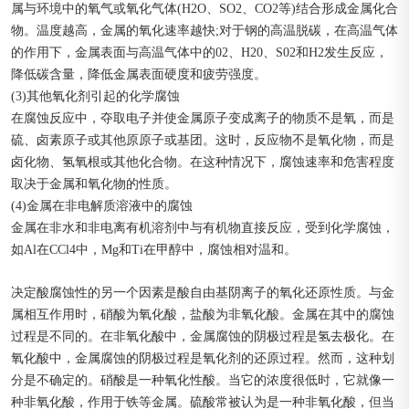
属与环境中的氧气或氧化气体(H2O、SO2、CO2等)结合形成金属化合
物。温度越高，金属的氧化速率越快;对于钢的高温脱碳，在高温气体
的作用下，金属表面与高温气体中的02、H20、S02和H2发生反应，
降低碳含量，降低金属表面硬度和疲劳强度。
(3)其他氧化剂引起的化学腐蚀
在腐蚀反应中，夺取电子并使金属原子变成离子的物质不是氧，而是
硫、卤素原子或其他原原子或基团。这时，反应物不是氧化物，而是
卤化物、氢氧根或其他化合物。在这种情况下，腐蚀速率和危害程度
取决于金属和氧化物的性质。
(4)金属在非电解质溶液中的腐蚀
金属在非水和非电离有机溶剂中与有机物直接反应，受到化学腐蚀，
如Al在CCl4中，Mg和Ti在甲醇中，腐蚀相对温和。
决定酸腐蚀性的另一个因素是酸自由基阴离子的氧化还原性质。与金
属相互作用时，硝酸为氧化酸，盐酸为非氧化酸。金属在其中的腐蚀
过程是不同的。在非氧化酸中，金属腐蚀的阴极过程是氢去极化。在
氧化酸中，金属腐蚀的阴极过程是氧化剂的还原过程。然而，这种划
分是不确定的。硝酸是一种氧化性酸。当它的浓度很低时，它就像一
种非氧化酸，作用于铁等金属。硫酸常被认为是一种非氧化酸，但当