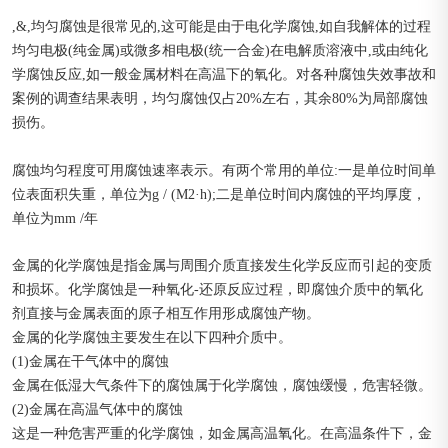
,&,均匀腐蚀是很常见的,这可能是由于电化学腐蚀,如自我解体的过程
均匀电极(纯金属)或微多相电极(统一合金)在电解质溶液中,或由纯化
学腐蚀反应,如一般金属材料在高温下的氧化。对各种腐蚀失效事故和
案例的调查结果表明，均匀腐蚀仅占20%左右，其余80%为局部腐蚀
损伤。
腐蚀均匀程度可用腐蚀速率表示。有两个常用的单位:一是单位时间单
位表面积失重，单位为g / (M2·h);二是单位时间内腐蚀的平均厚度，
单位为mm /年
金属的化学腐蚀是指金属与周围介质直接发生化学反应而引起的变质
和损坏。化学腐蚀是一种氧化-还原反应过程，即腐蚀介质中的氧化
剂直接与金属表面的原子相互作用形成腐蚀产物。
金属的化学腐蚀主要发生在以下四种介质中。
(1)金属在干气体中的腐蚀
金属在低湿大气条件下的腐蚀属于化学腐蚀，腐蚀缓慢，危害轻微。
(2)金属在高温气体中的腐蚀
这是一种危害严重的化学腐蚀，如金属高温氧化。在高温条件下，金