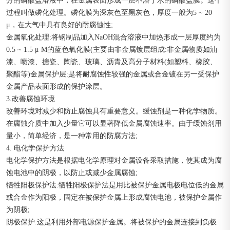
分的磷酸盐溶液中，在金属表面形成一层不溶于水的磷酸盐膜。这个
过程叫做磷化处理。磷化膜为深灰色至黑灰色，厚度一般为5 ~ 20
μ，在大气中具有良好的耐腐蚀性;
金属氧化处理:将钢制品加入NaOH混合溶液中加热形成一层厚度约为
0.5 ~ 1.5 μ M的蓝色氧化膜(主要由非金属镀层组成:非金属物质如油
漆、喷漆、搪瓷、陶瓷、玻璃、沥青及高分子材料(如塑料、橡胶、
聚酯等)金属保护层:是将耐腐蚀性较强的金属或合金镀在另一受保护
金属产品表面形成的保护涂层。
3.改善腐蚀环境
改善环境对减少和防止腐蚀具有重要意义。缓蚀剂是一种化学物质。
在腐蚀介质中加入少量它可以显著降低金属腐蚀速率。由于缓蚀剂用
量小，简单经济，是一种常用的防腐方法;
4. 电化学保护方法
电化学保护方法是根据电化学原理对金属设备采取措施，使其成为腐
蚀电池中的阴极，以防止或减少金属腐蚀;
牺牲阳极保护法:牺牲阳极保护法是用比被保护金属电极电位低的金属
或合金作为阳极，固定在被保护金属上形成腐蚀电池，被保护金属作
为阴极;
阴极保护:这是利用外部电源保护金属。将被保护的金属连接到负极