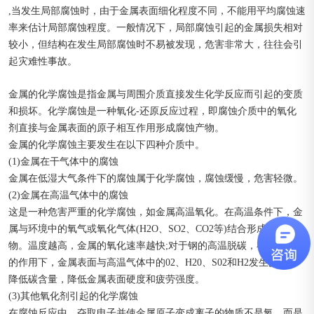
,当发生局部腐蚀时，由于金属表面细化程度不同，不能用平均腐蚀速
率来估计局部腐蚀程度。一般情况下，局部腐蚀引起的金属损失相对
较小，但结构在发生局部腐蚀时不易被发现，危害非常大，往往会引
起灾难性事故。
金属的化学腐蚀是指金属与周围介质直接发生化学反应而引起的变质
和损坏。化学腐蚀是一种氧化-还原反应过程，即腐蚀介质中的氧化
剂直接与金属表面的原子相互作用形成腐蚀产物。
金属的化学腐蚀主要发生在以下四种介质中。
(1)金属在干气体中的腐蚀
金属在低湿大气条件下的腐蚀属于化学腐蚀，腐蚀缓慢，危害轻微。
(2)金属在高温气体中的腐蚀
这是一种危害严重的化学腐蚀，如金属高温氧化。在高温条件下，金
属与环境中的氧气或氧化气体(H2O、SO2、CO2等)结合形成金属化合
物。温度越高，金属的氧化速率越快;对于钢的高温脱碳，在高温气体
的作用下，金属表面与高温气体中的02、H20、S02和H2发生反应，
降低碳含量，降低金属表面硬度和疲劳强度。
(3)其他氧化剂引起的化学腐蚀
在腐蚀反应中，夺取电子并使金属原子变成离子的物质不是氧，而是