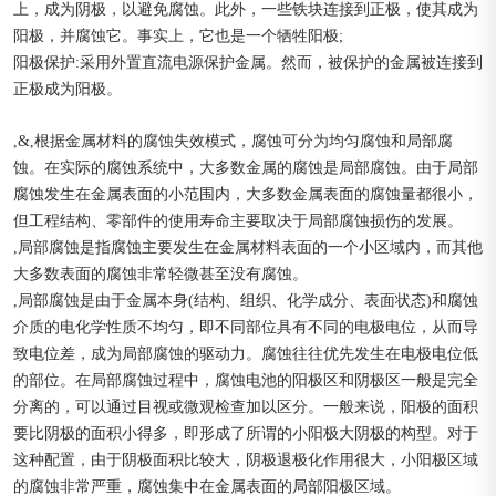
上，成为阴极，以避免腐蚀。此外，一些铁块连接到正极，使其成为
阳极，并腐蚀它。事实上，它也是一个牺牲阳极;
阳极保护:采用外置直流电源保护金属。然而，被保护的金属被连接到
正极成为阳极。
,&,根据金属材料的腐蚀失效模式，腐蚀可分为均匀腐蚀和局部腐
蚀。在实际的腐蚀系统中，大多数金属的腐蚀是局部腐蚀。由于局部
腐蚀发生在金属表面的小范围内，大多数金属表面的腐蚀量都很小，
但工程结构、零部件的使用寿命主要取决于局部腐蚀损伤的发展。
,局部腐蚀是指腐蚀主要发生在金属材料表面的一个小区域内，而其他
大多数表面的腐蚀非常轻微甚至没有腐蚀。
,局部腐蚀是由于金属本身(结构、组织、化学成分、表面状态)和腐蚀
介质的电化学性质不均匀，即不同部位具有不同的电极电位，从而导
致电位差，成为局部腐蚀的驱动力。腐蚀往往优先发生在电极电位低
的部位。在局部腐蚀过程中，腐蚀电池的阳极区和阴极区一般是完全
分离的，可以通过目视或微观检查加以区分。一般来说，阳极的面积
要比阴极的面积小得多，即形成了所谓的小阳极大阴极的构型。对于
这种配置，由于阴极面积比较大，阴极退极化作用很大，小阳极区域
的腐蚀非常严重，腐蚀集中在金属表面的局部阳极区域。