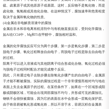
硫、卤素原子或其他原原子或基团。这时，反应物不是氧化物，而是
卤化物、氢氧根或其他化合物。在这种情况下，腐蚀速率和危害程度
取决于金属和氧化物的性质。
(4)金属在非电解质溶液中的腐蚀
金属在非水和非电离有机溶剂中与有机物直接反应，受到化学腐蚀，
如Al在CCl4中，Mg和Ti在甲醇中，腐蚀相对温和。
金属的化学腐蚀反应可分为两个步骤。第一步是氧化步骤，第二步是
脱电子步骤。氧化过程释放自由电子，而脱电子过程是除去自由电子
的过程。
阳离子可以进入溶液或与其他阴离子结合形成化合物。氧化过程必须
与脱电子过程同时配合才能完成整个反应。
因此，只有通过电子去除步骤去除氧化步骤产生的自由电子，金属原
子才能不断被腐蚀。实际的腐蚀过程是一个非常缓慢而相对均匀地在
表面上失去金属原子的过程。在某些条件下，如果在一个区域形成阳
极或阴极区域，可能会出现局部腐蚀不均匀，并形成可见的腐蚀坑。
钢铁不会很快被腐蚀，因为它的表面在水中会形成一层氧化保护层。
由于铁容易被氧化形成氧化铁，所以不溶于水，容易沉积在金属表